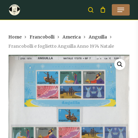
Skip
Menu
to
search
Close
main
Menu
content
Home
Francobolli
America
Anguilla
Francobolli e foglietto Anguilla Anno 1974 Natale