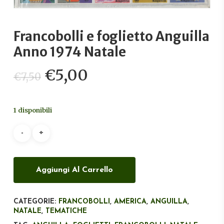
Francobolli e foglietto Anguilla
Anno 1974 Natale
Il
Il
€
5,00
€
7,50
prezzo
prezzo
originale
attuale
1 disponibili
era:
è:
€7,50.
€5,00.
Aggiungi Al Carrello
CATEGORIE:
FRANCOBOLLI
,
AMERICA
,
ANGUILLA
,
NATALE
,
TEMATICHE