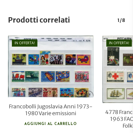
Prodotti correlati
1/8
IN OFFERTA!
IN OFFERTA!
€
6,80
€
5,10
Francobolli Jugoslavia Anni 1973-
4778 Franco
1980 Varie emissioni
1963 FAO
Folk
AGGIUNGI AL CARRELLO