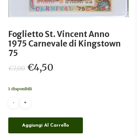
Foglietto St. Vincent Anno
1975 Carnevale di Kingstown
75
Il
Il
€
4,50
€
7,00
prezzo
prezzo
originale
attuale
1 disponibili
era:
è:
€7,00.
€4,50.
Aggiungi Al Carrello