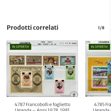
Prodotti correlati
1/8
IN OFFERTA!
IN OFFERTA!
€
12,00
€
8,30
4787 Francobolli e foglietto
4785 Fra
Uganda – Anni 1978, 1981
Uganda 