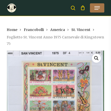
Skip
Menu
to
search
Close
main
Menu
content
Home
Francobolli
America
St. Vincent
Foglietto St. Vincent Anno 1975 Carnevale di Kingstown
75