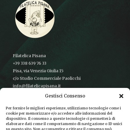
Filatelica Pisana
+39 338 639 76 33
Pisa, via Venezia Giulia 15
c/o Studio Commerciale Paolicchi
info@filatelicapisana.it
Gestisci Consenso
Per fornire le migliori esperienze, utilizziamo tecnologie come i
cookie per memorizzare e/o accedere alle informazioni del
CONDIZIONI DI VENDITA
dispositivo. Il consenso a queste tecnologie ci permetterà di
elaborare dati come il comportamento di navigazione o ID unici
INFORMATIVA SULLA PRIVACY
su questo sito. Non acconsentire o ritirare il consenso può