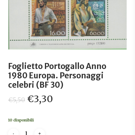
Foglietto Portogallo Anno
1980 Europa. Personaggi
celebri (BF 30)
Il
Il
€
3,30
€
5,50
prezzo
prezzo
originale
attuale
10 disponibili
era:
è:
€5,50.
€3,30.