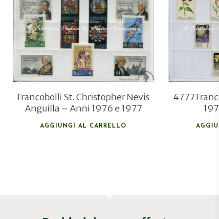
€
4,00
Francobolli St. Christopher Nevis
4777 Franco
Anguilla – Anni 1976 e 1977
197
AGGIUNGI AL CARRELLO
AGGIU