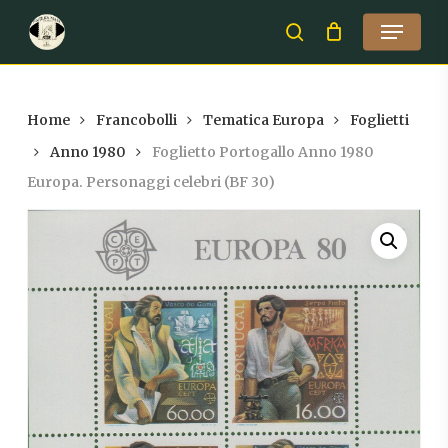
Skip
Menu
to
search
Close
main
Menu
content
Home
Francobolli
Tematica Europa
Foglietti
Anno 1980
Foglietto Portogallo Anno 1980
Europa. Personaggi celebri (BF 30)