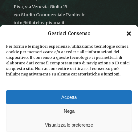
Pisa, via Venezia Giulia 15
c/o Studio Commerciale Paolicchi
info@filatelicapisana.it
Gestisci Consenso
Per fornire le migliori esperienze, utilizziamo tecnologie come i
cookie per memorizzare e/o accedere alle informazioni del
CONDIZIONI DI VENDITA
dispositivo. Il consenso a queste tecnologie ci permetterà di
elaborare dati come il comportamento di navigazione o ID unici
INFORMATIVA SULLA PRIVACY
su questo sito. Non acconsentire o ritirare il consenso può
influire negativamente su alcune caratteristiche e funzioni.
COOKIE POLICY
DICONO DI NOI
Accetta
CHI SIAMO
Nega
Visualizza le preferenze
© 2026 Filatelica Pisana.