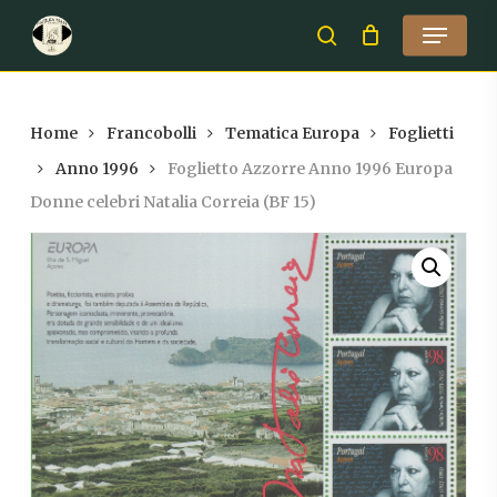
Skip
Menu
to
search
Close
main
Menu
content
Home
Francobolli
Tematica Europa
Foglietti
Anno 1996
Foglietto Azzorre Anno 1996 Europa
Donne celebri Natalia Correia (BF 15)