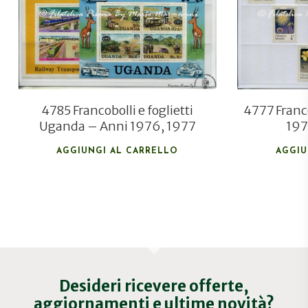
€
5,00
4785 Francobolli e foglietti
4777 Franco
Uganda – Anni 1976, 1977
197
AGGIUNGI AL CARRELLO
AGGIU
Desideri ricevere offerte,
aggiornamenti e ultime novità?