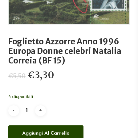
Foglietto Azzorre Anno 1996
Europa Donne celebri Natalia
Correia (BF 15)
Il
Il
€
3,30
€
5,50
prezzo
prezzo
originale
attuale
4 disponibili
era:
è:
€5,50.
€3,30.
Aggiungi Al Carrello