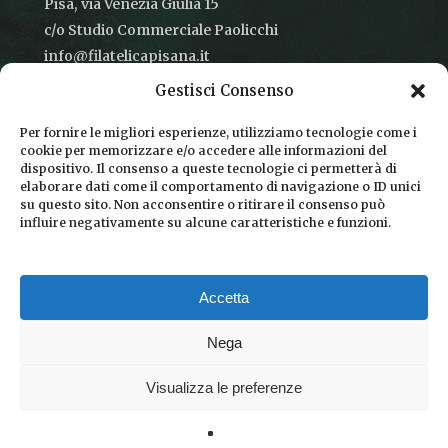
Pisa, via Venezia Giulia 15
c/o Studio Commerciale Paolicchi
info@filatelicapisana.it
Gestisci Consenso
Per fornire le migliori esperienze, utilizziamo tecnologie come i
cookie per memorizzare e/o accedere alle informazioni del
CONDIZIONI DI VENDITA
dispositivo. Il consenso a queste tecnologie ci permetterà di
elaborare dati come il comportamento di navigazione o ID unici
INFORMATIVA SULLA PRIVACY
su questo sito. Non acconsentire o ritirare il consenso può
influire negativamente su alcune caratteristiche e funzioni.
COOKIE POLICY
DICONO DI NOI
Accetta
CHI SIAMO
Nega
Visualizza le preferenze
© 2026 Filatelica Pisana.