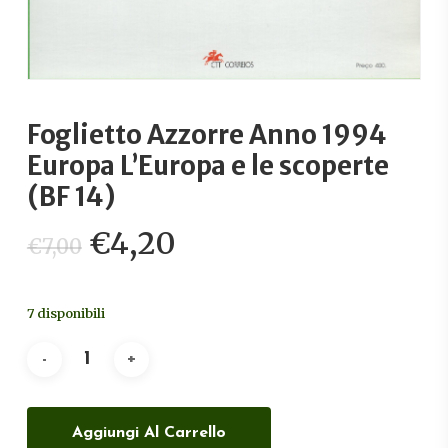
Foglietto Azzorre Anno 1994
Europa L’Europa e le scoperte
(BF 14)
Il
Il
€
4,20
€
7,00
prezzo
prezzo
originale
attuale
7 disponibili
era:
è:
€7,00.
€4,20.
Aggiungi Al Carrello