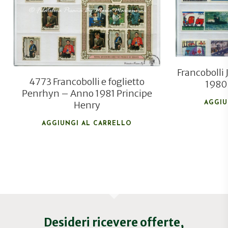
€
5,80
Francobolli
4773 Francobolli e foglietto
1980 
Penrhyn – Anno 1981 Principe
Henry
AGGIU
AGGIUNGI AL CARRELLO
Desideri ricevere offerte,