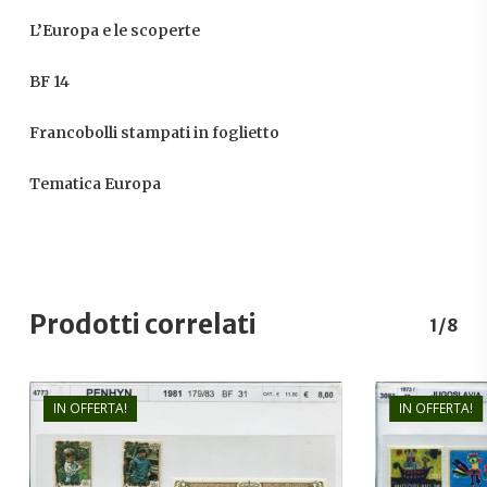
L’Europa e le scoperte
BF 14
Francobolli stampati in foglietto
Tematica Europa
Prodotti correlati
1/8
IN OFFERTA!
IN OFFERTA!
€
8,00