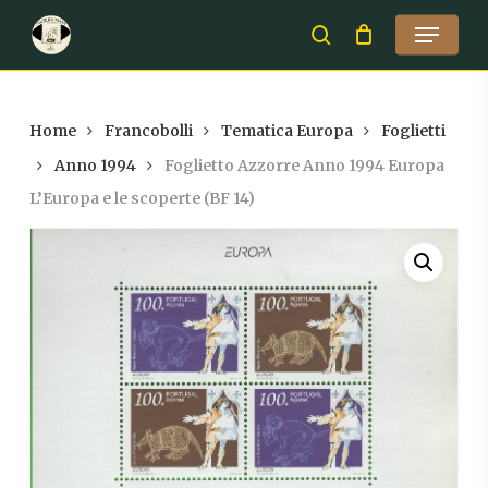
Skip
Menu
to
search
Close
main
Menu
content
Home
Francobolli
Tematica Europa
Foglietti
Anno 1994
Foglietto Azzorre Anno 1994 Europa
L’Europa e le scoperte (BF 14)