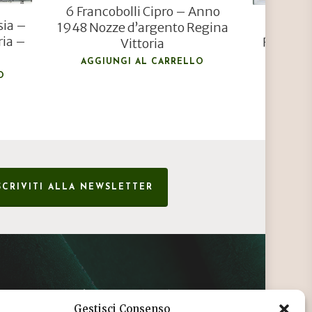
6 Francobolli Cipro – Anno
sia –
Franco
1948 Nozze d’argento Regina
ria –
Federal
Vittoria
1
AGGIUNGI AL CARRELLO
O
AGGIU
SCRIVITI ALLA NEWSLETTER
CONDIZIONI DI VENDITA
Gestisci Consenso