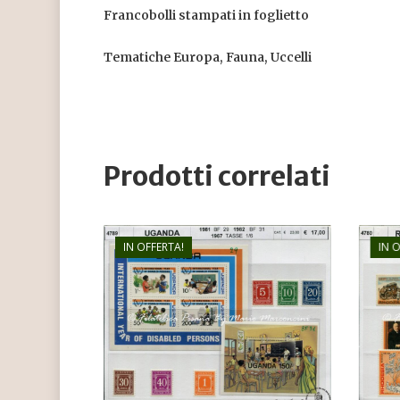
Francobolli stampati in foglietto
Tematiche Europa, Fauna, Uccelli
Prodotti correlati
IN OFFERTA!
IN 
€
17,00
€
11,50