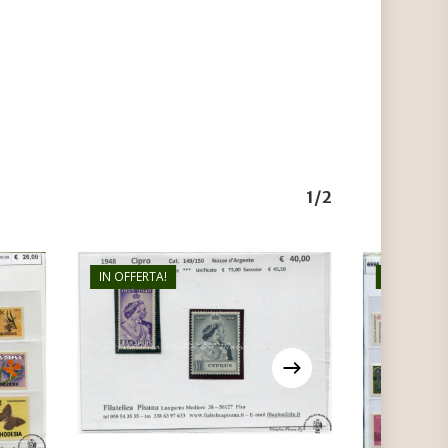
1/2
IN OFFERTA!
IN OFFERTA
€
45,00
€
25,00