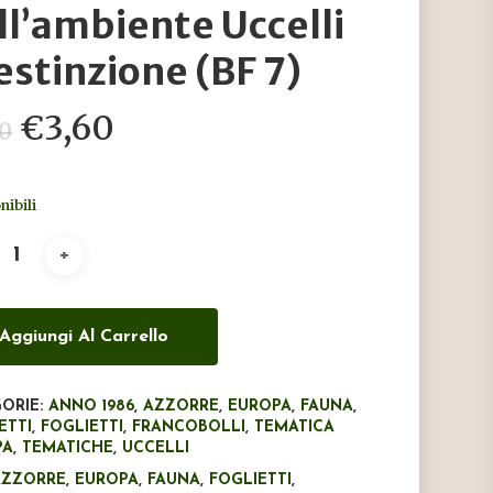
ll’ambiente Uccelli
 estinzione (BF 7)
Il
Il
€
3,60
00
prezzo
prezzo
originale
attuale
nibili
era:
è:
€6,00.
€3,60.
Aggiungi Al Carrello
ORIE:
ANNO 1986
,
AZZORRE
,
EUROPA
,
FAUNA
,
ETTI
,
FOGLIETTI
,
FRANCOBOLLI
,
TEMATICA
PA
,
TEMATICHE
,
UCCELLI
AZZORRE
,
EUROPA
,
FAUNA
,
FOGLIETTI
,