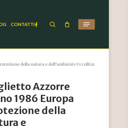
search
FACEBOOK
OG
CONTATTI
Menu
tezione della natura e dell’ambiente Uccelli in
glietto Azzorre
no 1986 Europa
otezione della
tura e