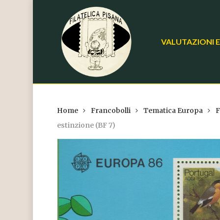
Skip
to
main
VALUTAZIONI E
content
Home
Francobolli
Tematica Europa
F
estinzione (BF 7)