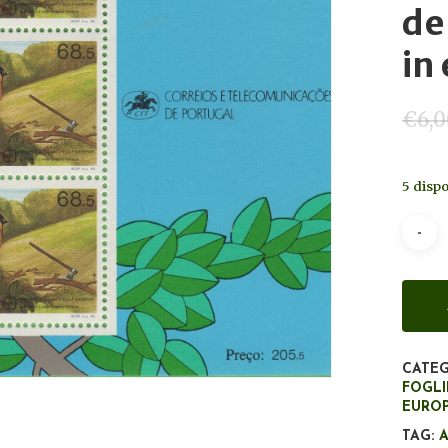
de
in
€
6,
5 dispo
CATEG
FOGLI
EURO
TAG: