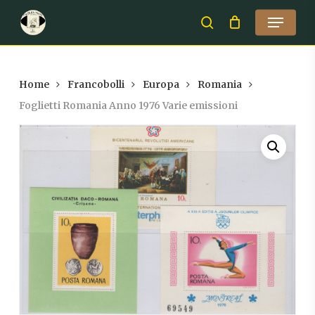
Skip
Menu
to
search
Close
main
Menu
content
Home
Francobolli
Europa
Romania
Foglietti Romania Anno 1976 Varie emissioni