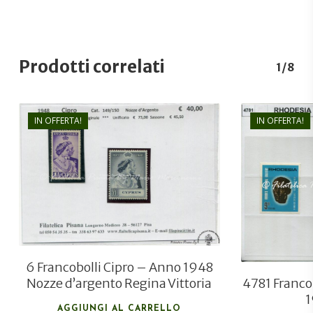
Prodotti correlati
1/8
IN OFFERTA!
IN OFFERTA!
€
45,00
€
25,00
6 Francobolli Cipro – Anno 1948
4781 Franco
Nozze d’argento Regina Vittoria
1
AGGIUNGI AL CARRELLO