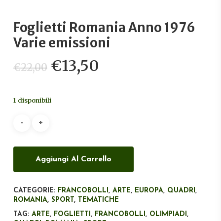
Foglietti Romania Anno 1976
Varie emissioni
Il
Il
€
13,50
€
22,00
prezzo
prezzo
originale
attuale
1 disponibili
era:
è:
€22,00.
€13,50.
Aggiungi Al Carrello
CATEGORIE:
FRANCOBOLLI
,
ARTE
,
EUROPA
,
QUADRI
,
ROMANIA
,
SPORT
,
TEMATICHE
TAG:
ARTE
,
FOGLIETTI
,
FRANCOBOLLI
,
OLIMPIADI
,