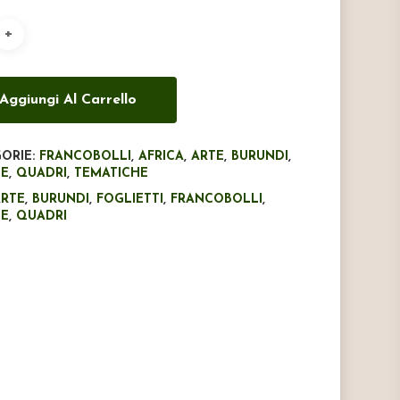
era:
è:
€5,00.
€3,50.
Aggiungi Al Carrello
ORIE:
FRANCOBOLLI
,
AFRICA
,
ARTE
,
BURUNDI
,
LE
,
QUADRI
,
TEMATICHE
ARTE
,
BURUNDI
,
FOGLIETTI
,
FRANCOBOLLI
,
LE
,
QUADRI