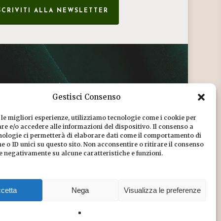
SCRIVITI ALLA NEWSLETTER
CONDIZIONI DI VENDITA
Gestisci Consenso
INFORMATIVA SULLA PRIVACY
 le migliori esperienze, utilizziamo tecnologie come i cookie per
COOKIE POLICY
e e/o accedere alle informazioni del dispositivo. Il consenso a
nologie ci permetterà di elaborare dati come il comportamento di
DICONO DI NOI
 o ID unici su questo sito. Non acconsentire o ritirare il consenso
re negativamente su alcune caratteristiche e funzioni.
CHI SIAMO
cetta
Nega
Visualizza le preferenze
Share