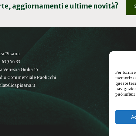
erte, aggiornamenti e ultime novità?
I
ica Pisana
 639 76 33
ia Venezia Giulia 15
Per fornire
udio Commerciale Paolicchi
memorizzar
queste tec
latelicapisana.it
navigazione
può influi
Ac