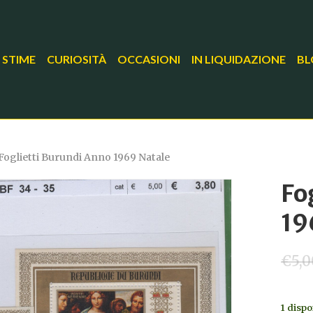
 STIME
CURIOSITÀ
OCCASIONI
IN LIQUIDAZIONE
BL
Foglietti Burundi Anno 1969 Natale
Fo
19
€
5,0
1 dispo