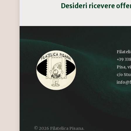
Desideri ricevere off
Filatel
+39 338
Pisa, v
c/o St
info@fi
© 2026 Filatelica Pisana.