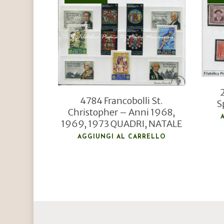
€
5,00
€
3,80
4784 Francobolli St.
S
Christopher – Anni 1968,
1969, 1973 QUADRI, NATALE
AGGIUNGI AL CARRELLO