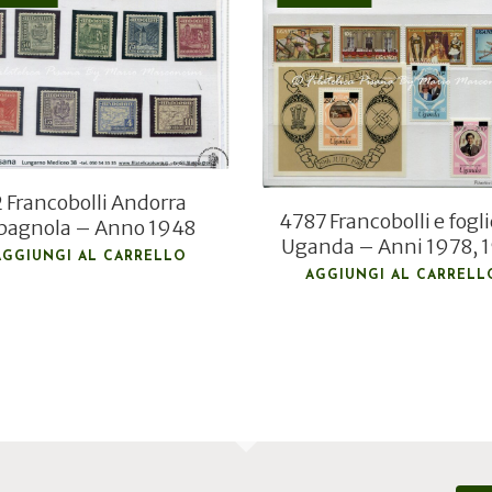
€
130,00
€
12,00
€
90,00
€
8,30
2 Francobolli Andorra
4787 Francobolli e fogli
pagnola – Anno 1948
Uganda – Anni 1978, 
AGGIUNGI AL CARRELLO
AGGIUNGI AL CARRELL