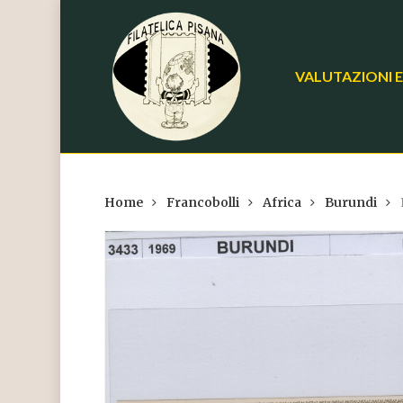
Skip
to
main
VALUTAZIONI E
content
Home
Francobolli
Africa
Burundi