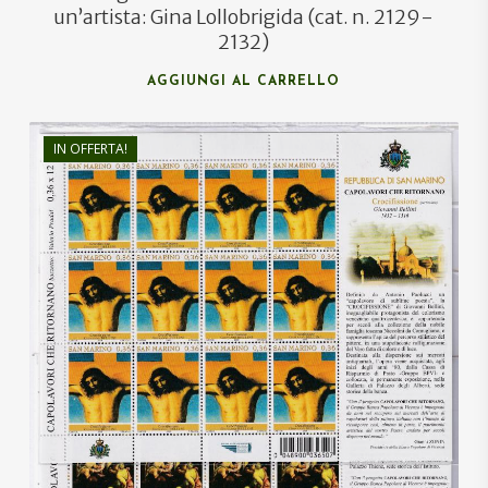
un’artista: Gina Lollobrigida (cat. n. 2129-
2132)
AGGIUNGI AL CARRELLO
IN OFFERTA!
€
100,00
€
60,00