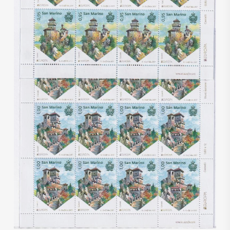
€
58,00
€
35,00