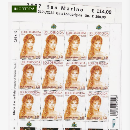
IN OFFERTA!
€
190,00
€
115,00