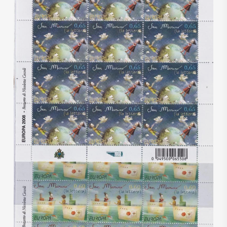
€
45,00
€
27,00