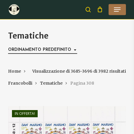
Skip
Menu
to
search
Close
main
Menu
content
Tematiche
ORDINAMENTO PREDEFINITO
Home
Visualizzazione di 3685-3696 di 3982 risultati
Francobolli
Tematiche
Pagina 308
IN OFFERTA!