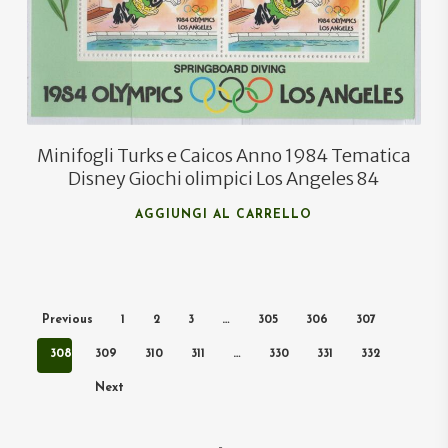
Minifogli Turks e Caicos Anno 1984 Tematica
Disney Giochi olimpici Los Angeles 84
AGGIUNGI AL CARRELLO
Previous
1
2
3
…
305
306
307
308
309
310
311
…
330
331
332
Next