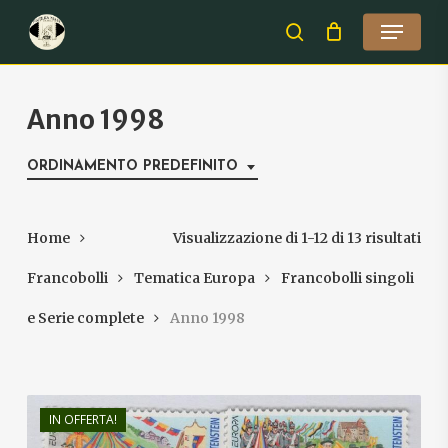
Skip
Menu
to
search
Close
main
Menu
content
Anno 1998
ORDINAMENTO PREDEFINITO
Home
Visualizzazione di 1-12 di 13 risultati
Francobolli
Tematica Europa
Francobolli singoli
e Serie complete
Anno 1998
€
2,00
IN OFFERTA!
€
1,20