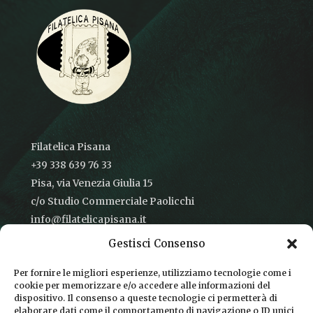
Filatelica Pisana
+39 338 639 76 33
Pisa, via Venezia Giulia 15
c/o Studio Commerciale Paolicchi
info@filatelicapisana.it
Gestisci Consenso
Per fornire le migliori esperienze, utilizziamo tecnologie come i
cookie per memorizzare e/o accedere alle informazioni del
CONDIZIONI DI VENDITA
dispositivo. Il consenso a queste tecnologie ci permetterà di
elaborare dati come il comportamento di navigazione o ID unici