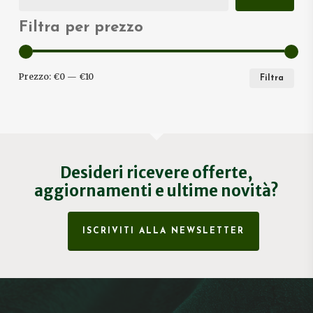
Filtra per prezzo
PRE
PRE
Prezzo:
€0
—
€10
Filtra
MIN
MA
Desideri ricevere offerte,
aggiornamenti e ultime novità?
ISCRIVITI ALLA NEWSLETTER