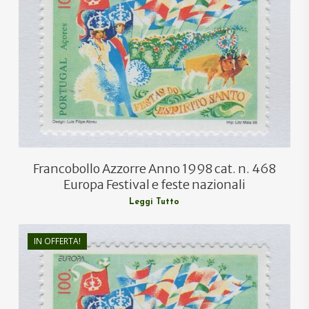
€
1,80
€
1,10
Francobollo Azzorre Anno 1998 cat. n. 468
Europa Festival e feste nazionali
Leggi Tutto
IN OFFERTA!
€
1,80
€
1,10