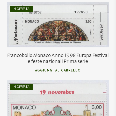
IN OFFERTA!
€
1,10
€
0,70
Francobollo Monaco Anno 1998 Europa Festival
e feste nazionali Prima serie
AGGIUNGI AL CARRELLO
IN OFFERTA!
€
1,10
€
0,70