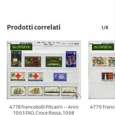
Prodotti correlati
1/8
IN OFFERTA!
IN OFFERTA!
€
35,00
€
24,00
4778 Francobolli Pitcairn – Anni
4779 Franco
1963 FAO, Croce Rossa, 1968