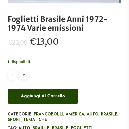
Foglietti Brasile Anni 1972-
1974 Varie emissioni
Il
Il
€
13,00
€
22,00
prezzo
prezzo
originale
attuale
1 disponibili
era:
è:
€22,00.
€13,00.
Aggiungi Al Carrello
CATEGORIE:
FRANCOBOLLI
,
AMERICA
,
AUTO
,
BRASILE
,
SPORT
,
TEMATICHE
TAG:
AUTO
,
BRAILLE
,
BRASILE
,
FOGLIETTI
,