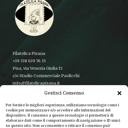
Filatelica Pisana
+39 338 639 76 33
Pisa, via Venezia Giulia 15
c/o Studio Commerciale Paolicchi
info@filatelicapisana.it
Gestisci Consenso
Per fornire le migliori esperienze, utilizziamo tecnologie come i
cookie per memorizzare e/o accedere alle informazioni del
CONDIZIONI DI VENDITA
dispositivo. Il consenso a queste tecnologie ci permetterà di
elaborare dati come il comportamento di navigazione o ID unici
INFORMATIVA SULLA PRIVACY
su questo sito. Non acconsentire o ritirare il consenso può