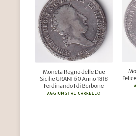
€
320,00
€
250,00
Mon
Moneta Regno delle Due
Felic
Sicilie GRANI 60 Anno 1818
Ferdinando I di Borbone
AGGIUNGI AL CARRELLO