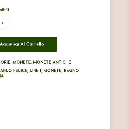
originale
attuale
nibili
era:
è:
€90,00.
€70,00.
Aggiungi Al Carrello
ORIE:
MONETE
,
MONETE ANTICHE
ARLO FELICE
,
LIRE 1
,
MONETE
,
REGNO
IA