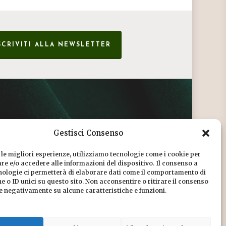
SCRIVITI ALLA NEWSLETTER
CONDIZIONI DI VENDITA
Gestisci Consenso
INFORMATIVA SULLA PRIVACY
 le migliori esperienze, utilizziamo tecnologie come i cookie per
COOKIE POLICY
e e/o accedere alle informazioni del dispositivo. Il consenso a
nologie ci permetterà di elaborare dati come il comportamento di
DICONO DI NOI
 o ID unici su questo sito. Non acconsentire o ritirare il consenso
re negativamente su alcune caratteristiche e funzioni.
CHI SIAMO