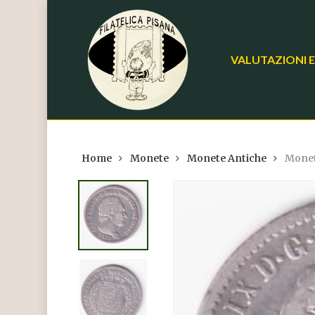
Skip
to
main
VALUTAZIONI E
content
Home
Monete
Monete Antiche
Moneta