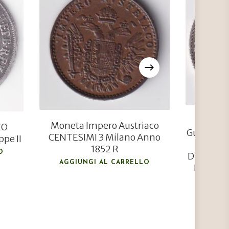
€
120,00
€
80,00
Moneta 
Moneta Impero Austriaco
ZO
Guastalla
CENTESIMI 3 Milano Anno
pe II
PRIN
1852 R
O
D’AUSTRIA
AGGIUNGI AL CARRELLO
DIO DUC
AGGIU