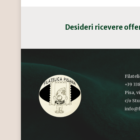
Desideri ricevere off
Filatel
+39 338
Pisa, v
c/o St
info@fi