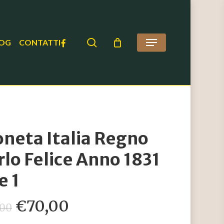
search
FACEBOOK
OG
CONTATTI
Menu
neta Italia Regno
rlo Felice Anno 1831
e 1
Il
Il
€
70,00
,00
prezzo
prezzo