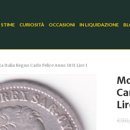
 STIME
CURIOSITÀ
OCCASIONI
IN LIQUIDAZIONE
BL
 Italia Regno Carlo Felice Anno 1831 Lire 1
Mo
Ca
Lir
€
90