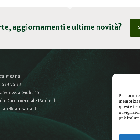
erte, aggiornamenti e ultime novità?
I
ica Pisana
 639 76 33
ia Venezia Giulia 15
Per fornire
udio Commerciale Paolicchi
memorizzar
queste tec
latelicapisana.it
navigazione
può influi