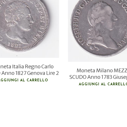
€
200,00
€
250,00
€
125,00
€
180,00
eta Italia Regno Carlo
Moneta Milano MEZ
e Anno 1827 Genova Lire 2
SCUDO Anno 1783 Giusep
AGGIUNGI AL CARRELLO
AGGIUNGI AL CARRELL