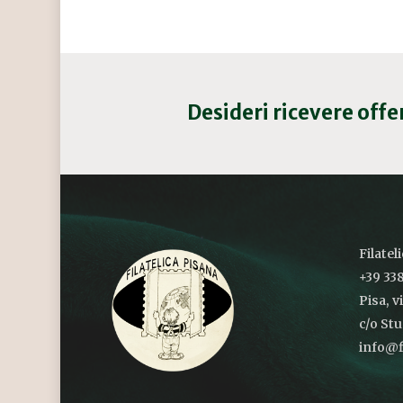
Desideri ricevere off
Filatel
+39 338
Pisa, v
c/o St
info@fi