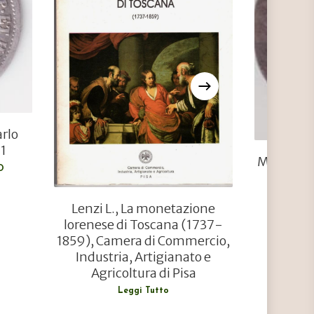
€
25,00
€
20,00
arlo
 1
Moneta 
O
Ann
AGGIU
Lenzi L., La monetazione
lorenese di Toscana (1737-
1859), Camera di Commercio,
Industria, Artigianato e
Agricoltura di Pisa
Leggi Tutto