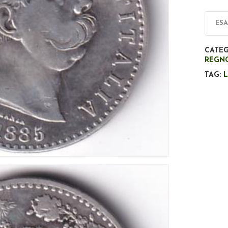
ES
CATEG
REGNO
TAG:
L