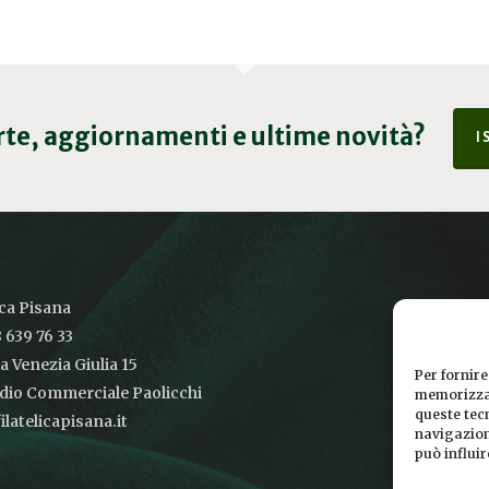
erte, aggiornamenti e ultime novità?
I
ica Pisana
 639 76 33
ia Venezia Giulia 15
Per fornire
udio Commerciale Paolicchi
memorizzar
queste tec
latelicapisana.it
navigazione
può influi