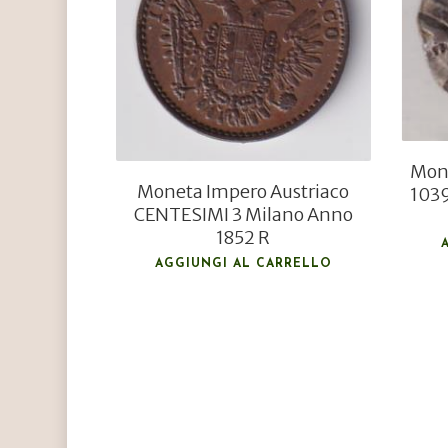
€
120,00
€
80,00
Mon
Moneta Impero Austriaco
1039
CENTESIMI 3 Milano Anno
1852 R
AGGIUNGI AL CARRELLO