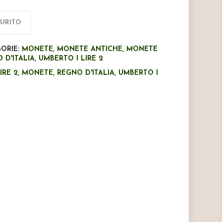
originale
attuale
era:
è:
AURITO
€35,00.
€28,00.
ORIE:
MONETE
,
MONETE ANTICHE
,
MONETE
 D'ITALIA
,
UMBERTO I LIRE 2
IRE 2
,
MONETE
,
REGNO D'ITALIA
,
UMBERTO I