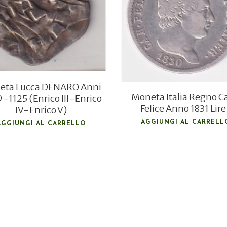
€
90,00
€
40,00
€
70,00
eta Lucca DENARO Anni
Moneta Italia Regno C
-1125 (Enrico III-Enrico
Felice Anno 1831 Lire
IV-Enrico V)
AGGIUNGI AL CARRELL
AGGIUNGI AL CARRELLO