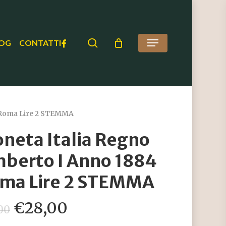
search
FACEBOOK
OG
CONTATTI
Menu
 Roma Lire 2 STEMMA
neta Italia Regno
berto I Anno 1884
ma Lire 2 STEMMA
Il
Il
€
28,00
00
prezzo
prezzo