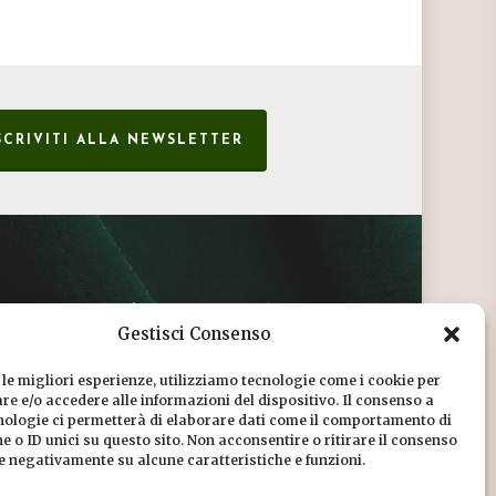
SCRIVITI ALLA NEWSLETTER
CONDIZIONI DI VENDITA
Gestisci Consenso
INFORMATIVA SULLA PRIVACY
 le migliori esperienze, utilizziamo tecnologie come i cookie per
COOKIE POLICY
e e/o accedere alle informazioni del dispositivo. Il consenso a
nologie ci permetterà di elaborare dati come il comportamento di
DICONO DI NOI
 o ID unici su questo sito. Non acconsentire o ritirare il consenso
re negativamente su alcune caratteristiche e funzioni.
CHI SIAMO