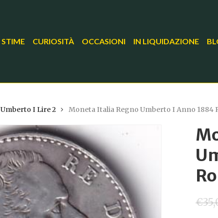
 STIME
CURIOSITÀ
OCCASIONI
IN LIQUIDAZIONE
BL
Umberto I Lire 2
Moneta Italia Regno Umberto I Anno 1884
Mo
Um
Ro
€
35,