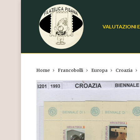
Skip
to
main
VALUTAZIONI E
content
Home
Francobolli
Europa
Croazia