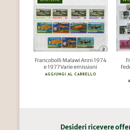
€
9,00
€
6,00
Francobolli Malawi Anni 1974
F
e 1977 Varie emissioni
Fed
AGGIUNGI AL CARRELLO
Desideri ricevere off