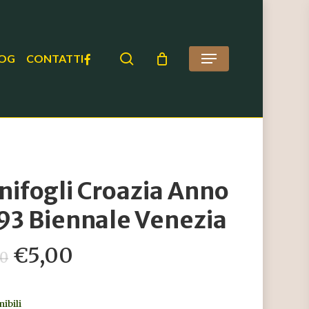
search
FACEBOOK
OG
CONTATTI
Menu
nifogli Croazia Anno
93 Biennale Venezia
Il
Il
€
5,00
00
prezzo
prezzo
originale
attuale
nibili