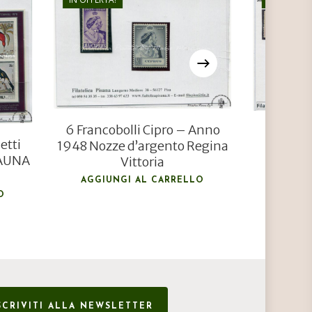
€
45,00
€
25,00
6 Francobolli Cipro – Anno
2 Fra
etti
1948 Nozze d’argento Regina
Spagn
FAUNA
Vittoria
AGGIU
AGGIUNGI AL CARRELLO
O
SCRIVITI ALLA NEWSLETTER