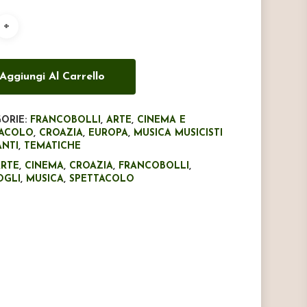
era:
è:
€8,00.
€5,00.
Aggiungi Al Carrello
ORIE:
FRANCOBOLLI
,
ARTE
,
CINEMA E
TACOLO
,
CROAZIA
,
EUROPA
,
MUSICA MUSICISTI
NTI
,
TEMATICHE
ARTE
,
CINEMA
,
CROAZIA
,
FRANCOBOLLI
,
OGLI
,
MUSICA
,
SPETTACOLO