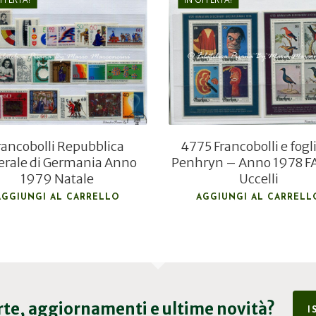
€
24,00
€
11,00
€
16,00
€
7,50
4775 Francobolli e fogli
rancobolli Repubblica
Penhryn – Anno 1978 
erale di Germania Anno
Uccelli
1979 Natale
AGGIUNGI AL CARRELL
AGGIUNGI AL CARRELLO
erte, aggiornamenti e ultime novità?
I