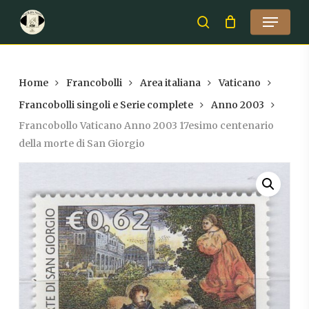
Skip
Menu
to
search
Close
main
Menu
content
Home
Francobolli
Area italiana
Vaticano
Francobolli singoli e Serie complete
Anno 2003
Francobollo Vaticano Anno 2003 17esimo centenario
della morte di San Giorgio