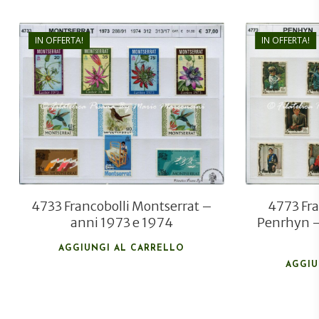
IN OFFERTA!
IN OFFERTA!
€
37,00
€
26,00
4733 Francobolli Montserrat –
4773 Fra
anni 1973 e 1974
Penrhyn –
AGGIUNGI AL CARRELLO
AGGIU