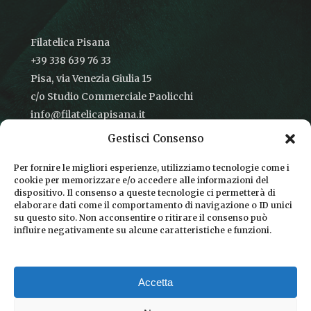
Filatelica Pisana
+39 338 639 76 33
Pisa, via Venezia Giulia 15
c/o Studio Commerciale Paolicchi
info@filatelicapisana.it
Gestisci Consenso
Per fornire le migliori esperienze, utilizziamo tecnologie come i
cookie per memorizzare e/o accedere alle informazioni del
CONDIZIONI DI VENDITA
dispositivo. Il consenso a queste tecnologie ci permetterà di
elaborare dati come il comportamento di navigazione o ID unici
INFORMATIVA SULLA PRIVACY
su questo sito. Non acconsentire o ritirare il consenso può
influire negativamente su alcune caratteristiche e funzioni.
COOKIE POLICY
DICONO DI NOI
Accetta
CHI SIAMO