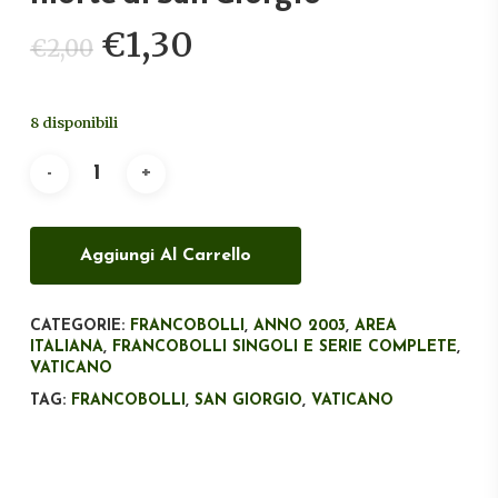
Il
Il
€
1,30
€
2,00
prezzo
prezzo
originale
attuale
8 disponibili
era:
è:
€2,00.
€1,30.
Aggiungi Al Carrello
CATEGORIE:
FRANCOBOLLI
,
ANNO 2003
,
AREA
ITALIANA
,
FRANCOBOLLI SINGOLI E SERIE COMPLETE
,
VATICANO
TAG:
FRANCOBOLLI
,
SAN GIORGIO
,
VATICANO