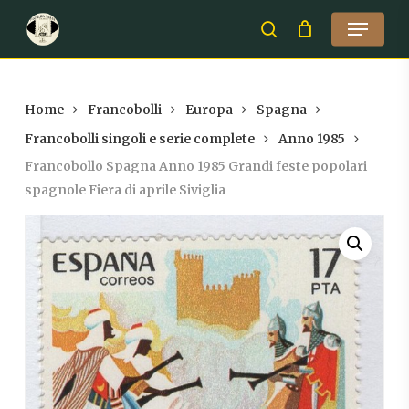
Skip
Menu
to
search
Close
main
Menu
content
Home
Francobolli
Europa
Spagna
Francobolli singoli e serie complete
Anno 1985
Francobollo Spagna Anno 1985 Grandi feste popolari
spagnole Fiera di aprile Siviglia