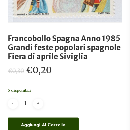
Francobollo Spagna Anno 1985
Grandi feste popolari spagnole
Fiera di aprile Siviglia
Il
Il
€
0,20
€
0,30
prezzo
prezzo
originale
attuale
5 disponibili
era:
è:
€0,30.
€0,20.
Aggiungi Al Carrello