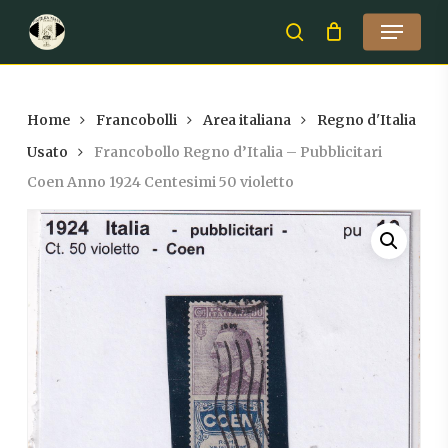
Skip
Menu
to
search
Close
main
Menu
content
Home
Francobolli
Area italiana
Regno d'Italia
Usato
Francobollo Regno d’Italia – Pubblicitari
Coen Anno 1924 Centesimi 50 violetto