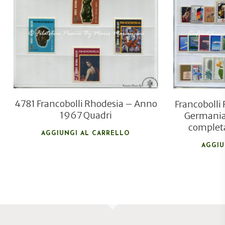
€
6,00
€
4,00
4781 Francobolli Rhodesia – Anno
Francobolli 
1967 Quadri
Germania
completa
AGGIUNGI AL CARRELLO
AGGIU