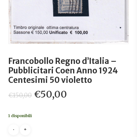
Francobollo Regno d’Italia –
Pubblicitari Coen Anno 1924
Centesimi 50 violetto
Il
Il
€
50,00
€
150,00
prezzo
prezzo
originale
attuale
1 disponibili
era:
è:
€150,00.
€50,00.