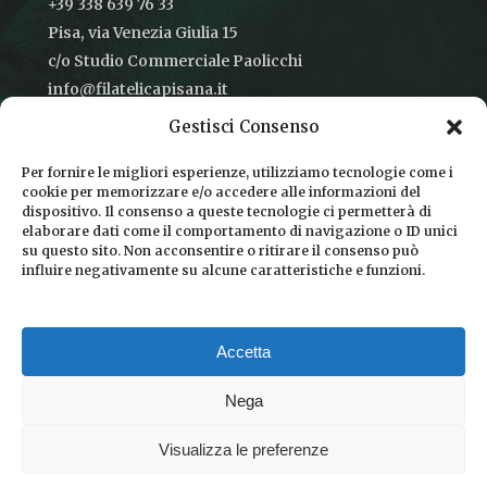
+39 338 639 76 33
Pisa, via Venezia Giulia 15
c/o Studio Commerciale Paolicchi
info@filatelicapisana.it
Gestisci Consenso
Per fornire le migliori esperienze, utilizziamo tecnologie come i
cookie per memorizzare e/o accedere alle informazioni del
CONDIZIONI DI VENDITA
dispositivo. Il consenso a queste tecnologie ci permetterà di
elaborare dati come il comportamento di navigazione o ID unici
INFORMATIVA SULLA PRIVACY
su questo sito. Non acconsentire o ritirare il consenso può
influire negativamente su alcune caratteristiche e funzioni.
COOKIE POLICY
DICONO DI NOI
Accetta
CHI SIAMO
Nega
Visualizza le preferenze
© 2026 Filatelica Pisana.