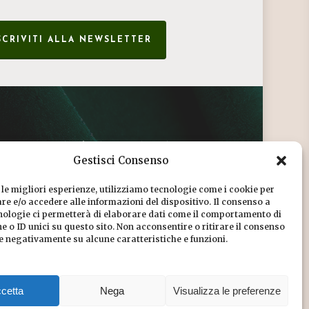
SCRIVITI ALLA NEWSLETTER
CONDIZIONI DI VENDITA
Gestisci Consenso
INFORMATIVA SULLA PRIVACY
 le migliori esperienze, utilizziamo tecnologie come i cookie per
COOKIE POLICY
e e/o accedere alle informazioni del dispositivo. Il consenso a
nologie ci permetterà di elaborare dati come il comportamento di
DICONO DI NOI
 o ID unici su questo sito. Non acconsentire o ritirare il consenso
re negativamente su alcune caratteristiche e funzioni.
CHI SIAMO
cetta
Nega
Visualizza le preferenze
Share