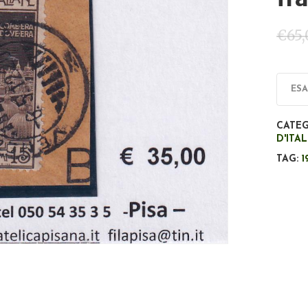
€
65
ES
CATEG
D'ITA
TAG:
1