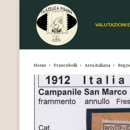
Skip
to
main
VALUTAZIONI E
content
Home
Francobolli
Area italiana
Regno