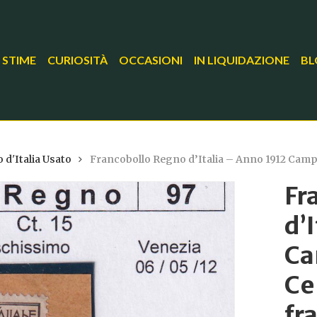
 STIME
CURIOSITÀ
OCCASIONI
IN LIQUIDAZIONE
BL
 d'Italia Usato
Francobollo Regno d’Italia – Anno 1912 Cam
Fr
d’
Ca
Ce
fr