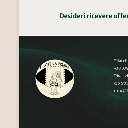
Desideri ricevere off
Filatel
+39 338
Pisa, v
c/o St
info@fi