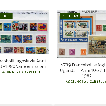
OFFERTA!
IN OFFERTA!
€
6,80
€
5,10
€
17,00
€
11,50
ncobolli Jugoslavia Anni
4789 Francobolli e fogli
3-1980 Varie emissioni
Uganda – Anni 1967, 1
AGGIUNGI AL CARRELLO
1982
AGGIUNGI AL CARRELL