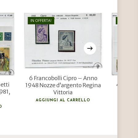
IN OFFERTA!
IN OFFERTA
€
45,00
€
25,00
6 Francobolli Cipro – Anno
etti
4773 Fra
1948 Nozze d’argento Regina
981,
Penrh
Vittoria
Pr
AGGIUNGI AL CARRELLO
O
AGGIU