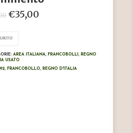
Il
Il
€
35,00
,00
prezzo
prezzo
originale
attuale
era:
è:
AURITO
€65,00.
€35,00.
ORIE:
AREA ITALIANA
,
FRANCOBOLLI
,
REGNO
LIA USATO
912
,
FRANCOBOLLO
,
REGNO D'ITALIA