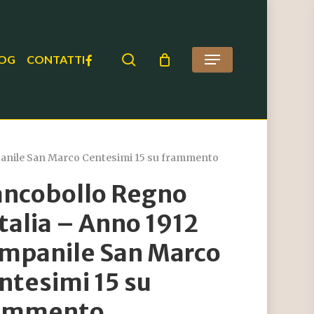
search
FACEBOOK
OG
CONTATTI
Menu
panile San Marco Centesimi 15 su frammento
ancobollo Regno
Italia – Anno 1912
mpanile San Marco
ntesimi 15 su
ammento