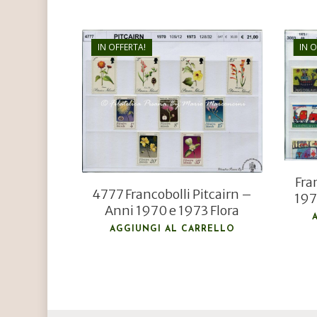
IN OFFERTA!
IN 
€
21,00
€
15,00
Fra
4777 Francobolli Pitcairn –
197
Anni 1970 e 1973 Flora
AGGIUNGI AL CARRELLO