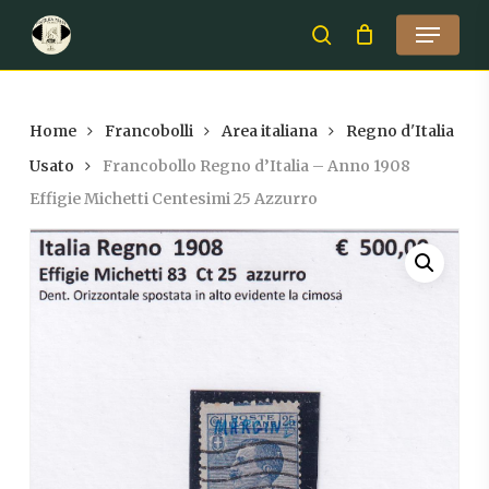
Skip
Menu
to
search
Close
main
Menu
content
Home
Francobolli
Area italiana
Regno d'Italia
Usato
Francobollo Regno d’Italia – Anno 1908
Effigie Michetti Centesimi 25 Azzurro