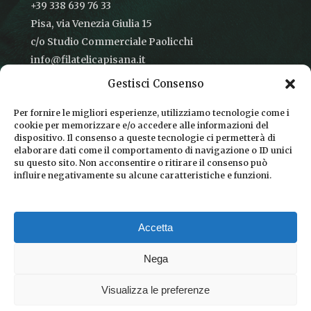
+39 338 639 76 33
Pisa, via Venezia Giulia 15
c/o Studio Commerciale Paolicchi
info@filatelicapisana.it
Gestisci Consenso
Per fornire le migliori esperienze, utilizziamo tecnologie come i
cookie per memorizzare e/o accedere alle informazioni del
CONDIZIONI DI VENDITA
dispositivo. Il consenso a queste tecnologie ci permetterà di
elaborare dati come il comportamento di navigazione o ID unici
INFORMATIVA SULLA PRIVACY
su questo sito. Non acconsentire o ritirare il consenso può
influire negativamente su alcune caratteristiche e funzioni.
COOKIE POLICY
DICONO DI NOI
Accetta
CHI SIAMO
Nega
Visualizza le preferenze
© 2026 Filatelica Pisana.