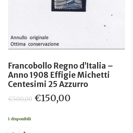
Francobollo Regno d’Italia –
Anno 1908 Effigie Michetti
Centesimi 25 Azzurro
Il
Il
€
150,00
€
500,00
prezzo
prezzo
originale
attuale
1 disponibili
era:
è: