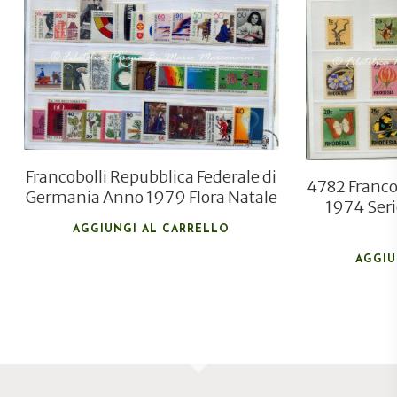
€
24,00
€
15,00
Francobolli Repubblica Federale di
4782 Franco
Germania Anno 1979 Flora Natale
1974 Seri
AGGIUNGI AL CARRELLO
AGGIU