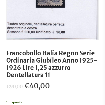
Francobollo Italia Regno Serie
Ordinaria Giubileo Anno 1925-
1926 Lire 1,25 azzurro
Dentellatura 11
Il
Il
€
40,00
€
90,00
prezzo
prezzo
originale
attuale
1 disponibili