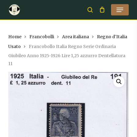
Skip
Menu
to
search
Close
main
Menu
content
Home
Francobolli
Area italiana
Regno d'Italia
Usato
Francobollo Italia Regno Serie Ordinaria
Giubileo Anno 1925-1926 Lire 1,25 azzurro Dentellatura
11