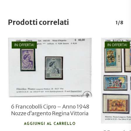
Prodotti correlati
1/8
IN OFFERTA!
IN OFFERTA!
€
45,00
€
25,00
6 Francobolli Cipro – Anno 1948
Nozze d’argento Regina Vittoria
AGGIUNGI AL CARRELLO