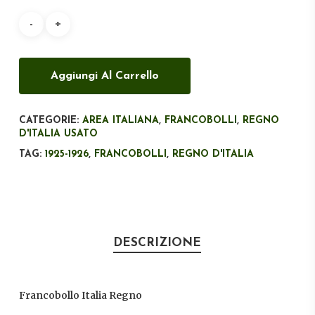
era:
è:
€90,00.
€40,00.
Aggiungi Al Carrello
CATEGORIE:
AREA ITALIANA
,
FRANCOBOLLI
,
REGNO
D'ITALIA USATO
TAG:
1925-1926
,
FRANCOBOLLI
,
REGNO D'ITALIA
DESCRIZIONE
Francobollo Italia Regno