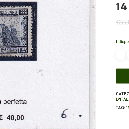
14 
€
55
1 dispo
CATEG
D'ITA
TAG:
1