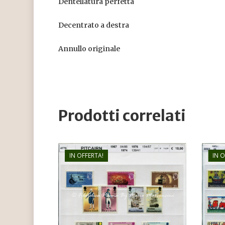
Dentellatura perfetta
Decentrato a destra
Annullo originale
Prodotti correlati
IN OFFERTA!
IN 
€
10,00
€
7,20