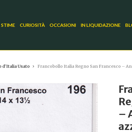
 STIME
CURIOSITÀ
OCCASIONI
IN LIQUIDAZIONE
BL
 d'Italia Usato
Francobollo Italia Regno San Francesco – Anno
Fr
Re
– 
az