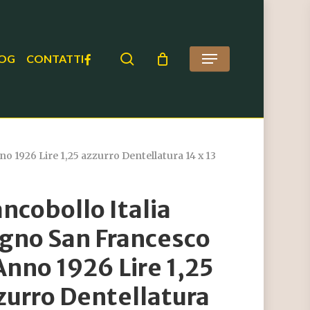
search
FACEBOOK
OG
CONTATTI
Menu
 1926 Lire 1,25 azzurro Dentellatura 14 x 13
ancobollo Italia
gno San Francesco
Anno 1926 Lire 1,25
zurro Dentellatura