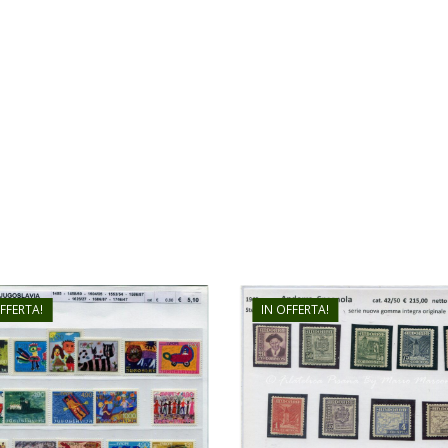
OFFERTA!
IN OFFERTA!
€
6,80
€
130,00
€
5,10
€
90,00