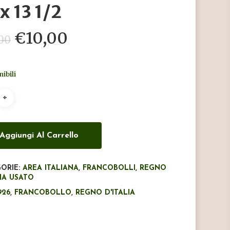
x 13 1/2
Il
Il
€
10,00
,00
prezzo
prezzo
originale
attuale
nibili
era:
è:
€55,00.
€10,00.
Aggiungi Al Carrello
ORIE:
AREA ITALIANA
,
FRANCOBOLLI
,
REGNO
LIA USATO
926
,
FRANCOBOLLO
,
REGNO D'ITALIA