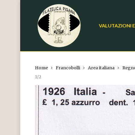
Skip
to
main
VALUTAZIONI E
content
Home
Francobolli
Area italiana
Regno
1/2