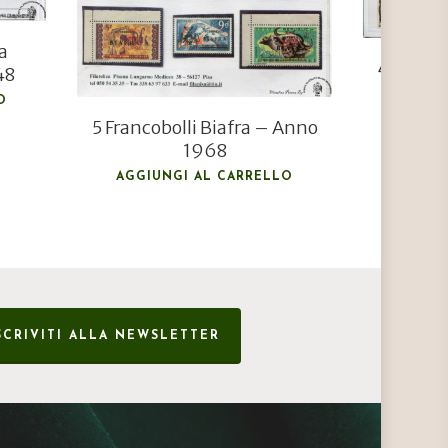
a
4773 Fra
48
Penrh
O
Pr
5 Francobolli Biafra – Anno
AGGIU
1968
AGGIUNGI AL CARRELLO
SCRIVITI ALLA NEWSLETTER