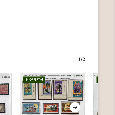
1/2
IN OFFERTA!
IN OFFERTA
€
500,00
€
200,00