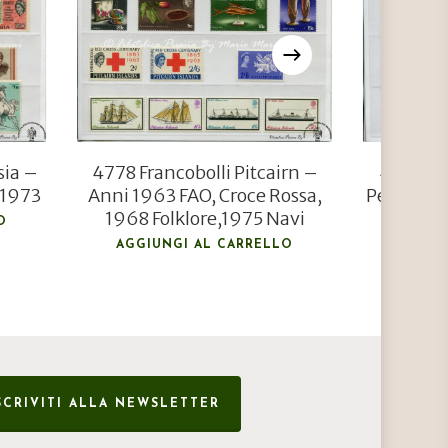
€
24,00
sia –
4778 Francobolli Pitcairn –
4775 Fra
 1973
Anni 1963 FAO, Croce Rossa,
Penhryn 
1968 Folklore,1975 Navi
O
AGGIUNGI AL CARRELLO
AGGIU
SCRIVITI ALLA NEWSLETTER