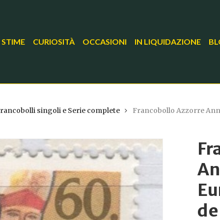
 STIME
CURIOSITÀ
OCCASIONI
IN LIQUIDAZIONE
BL
rancobolli singoli e Serie complete
Francobollo Azzorre Anno
Fr
An
Eu
de