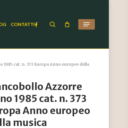
search
FACEBOOK
OG
CONTATTI
Menu
 1985 cat. n. 373 Europa Anno europeo della
ancobollo Azzorre
no 1985 cat. n. 373
ropa Anno europeo
lla musica