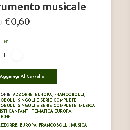
rumento musicale
Il
Il
€
0,60
0
prezzo
prezzo
originale
attuale
nibili
era:
è:
€1,00.
€0,60.
Aggiungi Al Carrello
ORIE:
AZZORRE
,
EUROPA
,
FRANCOBOLLI
,
OBOLLI SINGOLI E SERIE COMPLETE
,
OBOLLI SINGOLI E SERIE COMPLETE
,
MUSICA
ISTI CANTANTI
,
TEMATICA EUROPA
,
TICHE
AZZORRE
,
EUROPA
,
FRANCOBOLLI
,
MUSICA