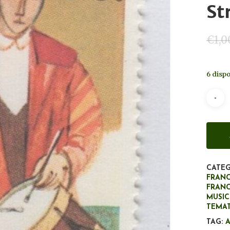
St
€
1,0
6 dispo
CATEG
FRANC
FRANC
MUSIC
TEMA
TAG: