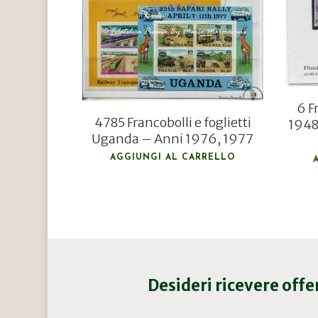
€
7,00
€
5,00
6 F
4785 Francobolli e foglietti
1948
Uganda – Anni 1976, 1977
AGGIUNGI AL CARRELLO
Desideri ricevere off