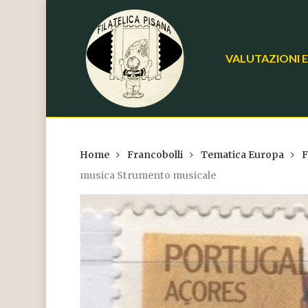
Skip
to
main
VALUTAZIONI E
content
Home
Francobolli
Tematica Europa
F
musica Strumento musicale