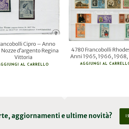
€
25,00
€
26,00
€
18,00
rancobolli Cipro – Anno
4780 Francobolli Rhode
 Nozze d’argento Regina
Anni 1965, 1966, 1968,
Vittoria
AGGIUNGI AL CARRELL
AGGIUNGI AL CARRELLO
erte, aggiornamenti e ultime novità?
I