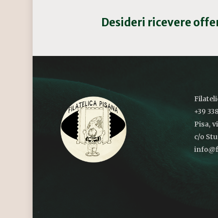
Desideri ricevere off
Filatel
+39 338
Pisa, v
c/o St
info@fi