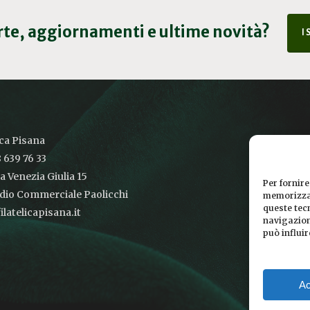
erte, aggiornamenti e ultime novità?
I
ica Pisana
 639 76 33
ia Venezia Giulia 15
Per fornire
udio Commerciale Paolicchi
memorizzar
queste tec
latelicapisana.it
navigazione
può influi
Ac