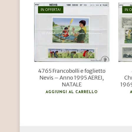
IN OFFERTA!
IN 
€
11,00
€
8,00
4765 Francobolli e foglietto
Nevis – Anno 1995 AEREI,
Ch
NATALE
1969
AGGIUNGI AL CARRELLO