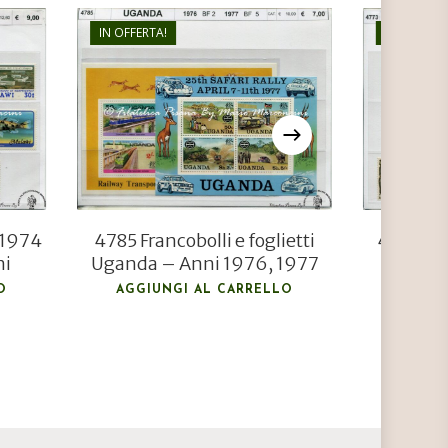
IN OFFERTA!
IN OFFERTA
€
7,00
€
5,00
 1974
4785 Francobolli e foglietti
4773 Fra
ni
Uganda – Anni 1976, 1977
Penrh
Pr
O
AGGIUNGI AL CARRELLO
AGGIU