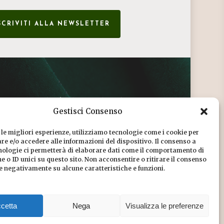
SCRIVITI ALLA NEWSLETTER
CONDIZIONI DI VENDITA
Gestisci Consenso
INFORMATIVA SULLA PRIVACY
 le migliori esperienze, utilizziamo tecnologie come i cookie per
COOKIE POLICY
e e/o accedere alle informazioni del dispositivo. Il consenso a
nologie ci permetterà di elaborare dati come il comportamento di
DICONO DI NOI
 o ID unici su questo sito. Non acconsentire o ritirare il consenso
re negativamente su alcune caratteristiche e funzioni.
CHI SIAMO
cetta
Nega
Visualizza le preferenze
Share