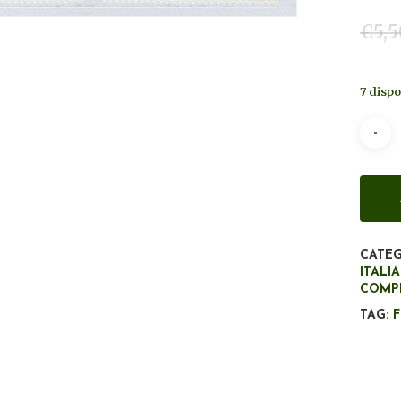
€
5,5
7 dispo
CATEG
ITALI
COMP
TAG: