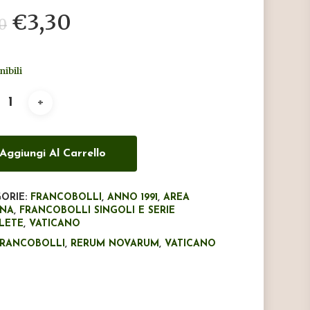
Il
Il
€
3,30
0
prezzo
prezzo
originale
attuale
nibili
era:
è:
€5,50.
€3,30.
Aggiungi Al Carrello
ORIE:
FRANCOBOLLI
,
ANNO 1991
,
AREA
ANA
,
FRANCOBOLLI SINGOLI E SERIE
LETE
,
VATICANO
FRANCOBOLLI
,
RERUM NOVARUM
,
VATICANO