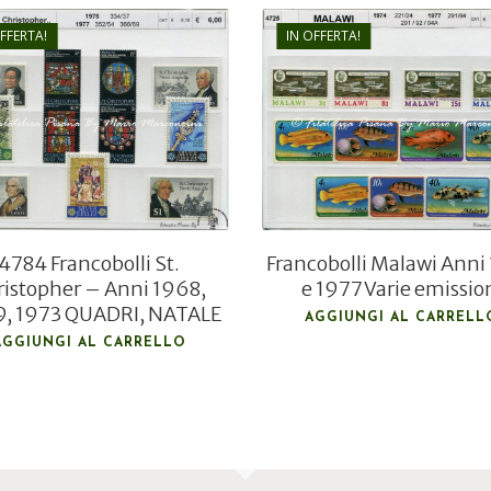
OFFERTA!
IN OFFERTA!
€
5,00
€
9,00
€
3,80
€
6,00
4784 Francobolli St.
Francobolli Malawi Anni
ristopher – Anni 1968,
e 1977 Varie emissio
, 1973 QUADRI, NATALE
AGGIUNGI AL CARRELL
AGGIUNGI AL CARRELLO