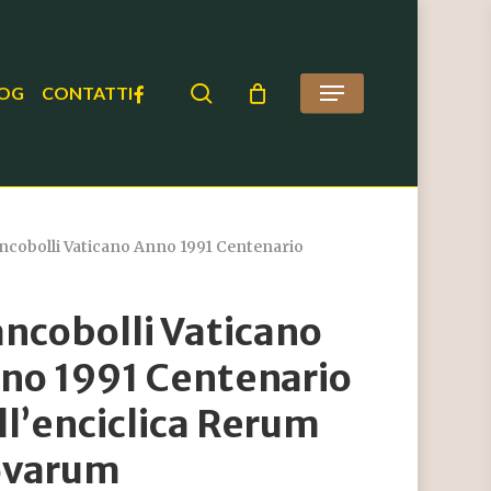
search
FACEBOOK
OG
CONTATTI
Menu
ncobolli Vaticano Anno 1991 Centenario
ancobolli Vaticano
no 1991 Centenario
ll’enciclica Rerum
varum