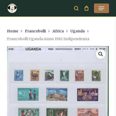
Skip
Menu
to
search
Close
main
Menu
content
Home
Francobolli
Africa
Uganda
Francobolli Uganda Anno 1962 Indipendenza