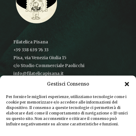
Filatelica Pisana
+39 338 639 76 33
Pisa, via Venezia Giulia 15
c/o Studio Commerciale Paolicchi
info@filatelicapisana.it
Gestisci Consenso
Per fornire le migliori esperienze, utilizziamo tecnologie come i
cookie per memorizzare e/o accedere alle informazioni del
CONDIZIONI DI VENDITA
dispositivo. Il consenso a queste tecnologie ci permetterà di
elaborare dati come il comportamento di navigazione o ID unici
INFORMATIVA SULLA PRIVACY
su questo sito. Non acconsentire o ritirare il consenso può
influire negativamente su alcune caratteristiche e funzioni.
COOKIE POLICY