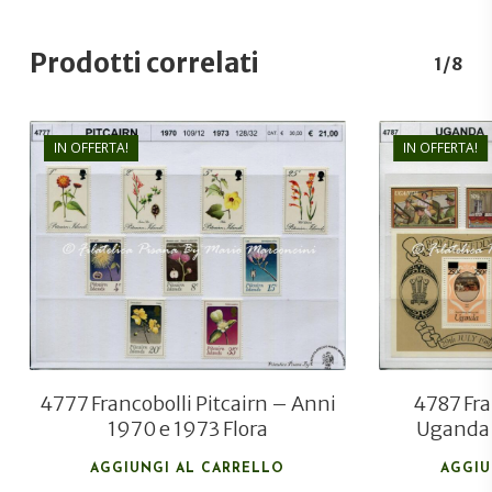
Prodotti correlati
1/8
IN OFFERTA!
IN OFFERTA!
€
21,00
€
15,00
4777 Francobolli Pitcairn – Anni
4787 Fra
1970 e 1973 Flora
Uganda 
AGGIUNGI AL CARRELLO
AGGIU