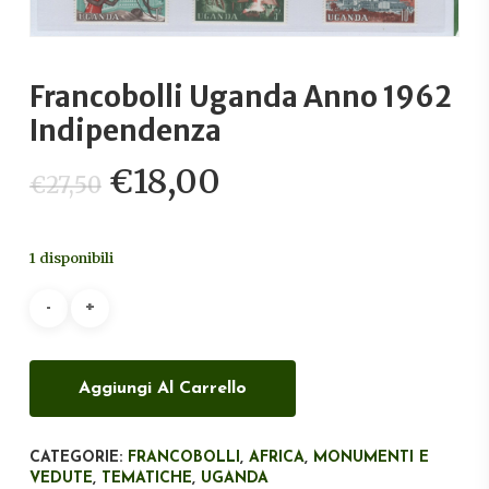
Francobolli Uganda Anno 1962
Indipendenza
Il
Il
€
18,00
€
27,50
prezzo
prezzo
originale
attuale
1 disponibili
era:
è:
€27,50.
€18,00.
Aggiungi Al Carrello
CATEGORIE:
FRANCOBOLLI
,
AFRICA
,
MONUMENTI E
VEDUTE
,
TEMATICHE
,
UGANDA