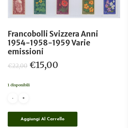
Francobolli Svizzera Anni
1954-1958-1959 Varie
emissioni
Il
Il
€
15,00
€
22,00
prezzo
prezzo
originale
attuale
1 disponibili
era:
è:
€22,00.
€15,00.
Aggiungi Al Carrello