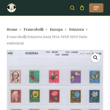
Skip
Menu
to
search
Close
main
Menu
content
Home
Francobolli
Europa
Svizzera
Francobolli Svizzera Anni 1954-1958-1959 Varie
emissioni