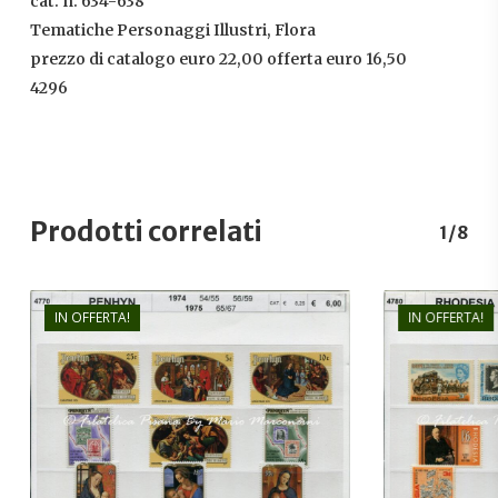
cat. n. 634-638
Tematiche Personaggi Illustri, Flora
prezzo di catalogo euro 22,00 offerta euro 16,50
4296
Prodotti correlati
1/8
IN OFFERTA!
IN OFFERTA!
€
6,00
€
4,20