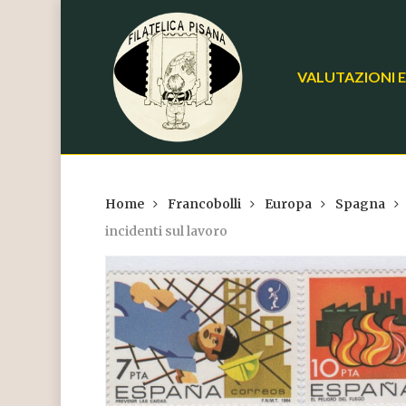
Skip
to
main
VALUTAZIONI E
content
Home
Francobolli
Europa
Spagna
incidenti sul lavoro