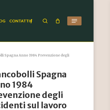
search
FACEBOOK
OG
CONTATTI
Menu
lli Spagna Anno 1984 Prevenzione degli
ancobolli Spagna
no 1984
evenzione degli
cidenti sul lavoro