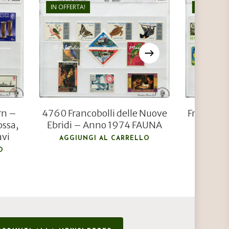
IN OFFERTA!
IN OFFERTA
€
20,00
€
14,00
rn –
4760 Francobolli delle Nuove
Francobol
ossa,
Ebridi – Anno 1974 FAUNA
e 197
avi
AGGIUNGI AL CARRELLO
AGGIU
O