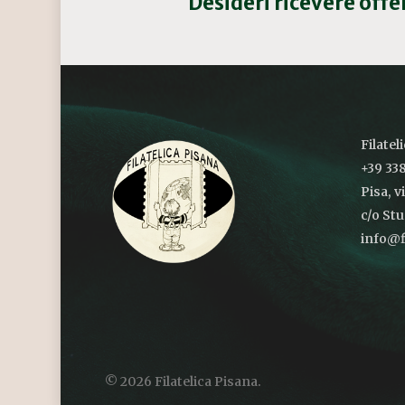
Desideri ricevere off
Filatel
+39 338
Pisa, v
c/o St
info@fi
© 2026 Filatelica Pisana.