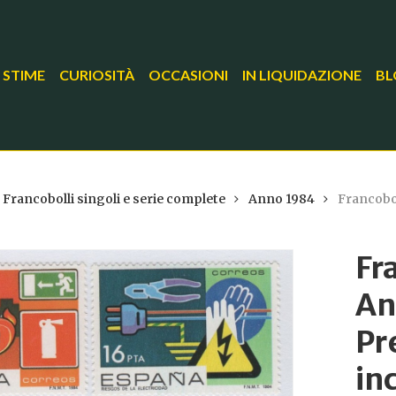
 STIME
CURIOSITÀ
OCCASIONI
IN LIQUIDAZIONE
BL
Francobolli singoli e serie complete
Anno 1984
Francobo
Fr
An
Pr
in