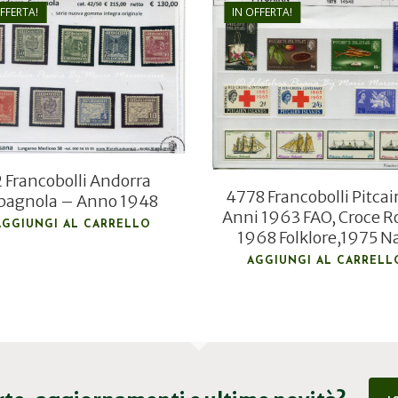
OFFERTA!
IN OFFERTA!
€
130,00
€
35,00
€
90,00
€
24,00
2 Francobolli Andorra
4778 Francobolli Pitcai
pagnola – Anno 1948
Anni 1963 FAO, Croce R
AGGIUNGI AL CARRELLO
1968 Folklore,1975 N
AGGIUNGI AL CARRELL