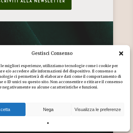
SCRIVITI ALLA NEWSLETTER
CONDIZIONI DI VENDITA
Gestisci Consenso
INFORMATIVA SULLA PRIVACY
 le migliori esperienze, utilizziamo tecnologie come i cookie per
COOKIE POLICY
e e/o accedere alle informazioni del dispositivo. Il consenso a
nologie ci permetterà di elaborare dati come il comportamento di
DICONO DI NOI
 o ID unici su questo sito. Non acconsentire o ritirare il consenso
re negativamente su alcune caratteristiche e funzioni.
CHI SIAMO
cetta
Nega
Visualizza le preferenze
Share