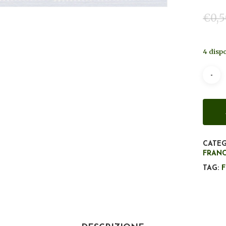
€
0,
4 dispo
CATEG
FRANC
TAG: