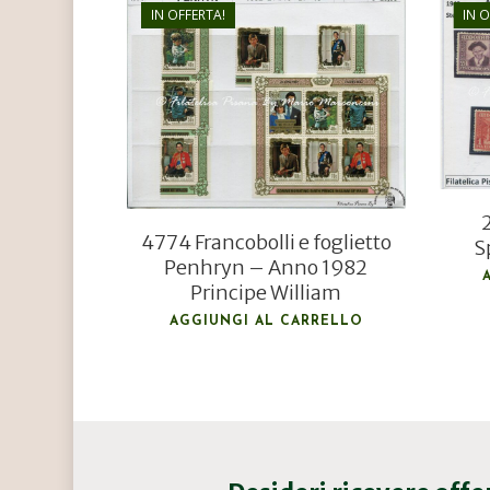
IN OFFERTA!
IN 
€
25,00
€
18,00
4774 Francobolli e foglietto
S
Penhryn – Anno 1982
Principe William
AGGIUNGI AL CARRELLO