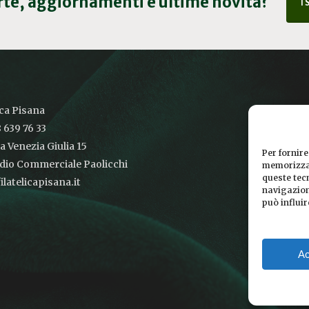
erte, aggiornamenti e ultime novità?
I
ica Pisana
 639 76 33
ia Venezia Giulia 15
Per fornire
udio Commerciale Paolicchi
memorizzar
queste tec
latelicapisana.it
navigazione
può influi
Ac