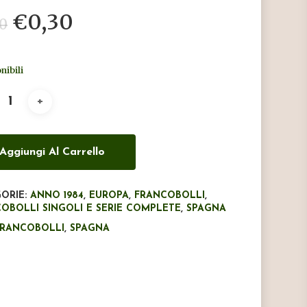
Il
Il
€
0,30
50
prezzo
prezzo
originale
attuale
nibili
era:
è:
€0,50.
€0,30.
Aggiungi Al Carrello
ORIE:
ANNO 1984
,
EUROPA
,
FRANCOBOLLI
,
OBOLLI SINGOLI E SERIE COMPLETE
,
SPAGNA
FRANCOBOLLI
,
SPAGNA