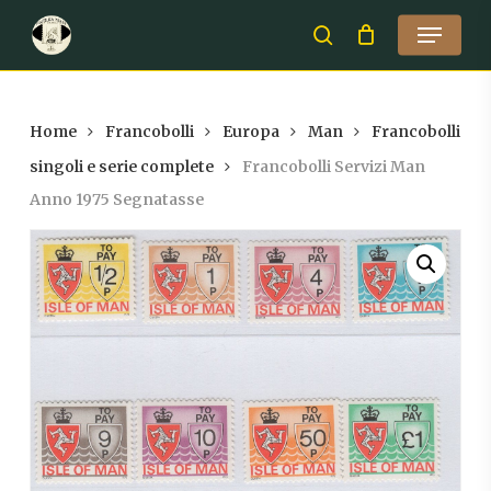
Skip
Menu
to
search
Close
main
Menu
content
Home
Francobolli
Europa
Man
Francobolli
singoli e serie complete
Francobolli Servizi Man
Anno 1975 Segnatasse