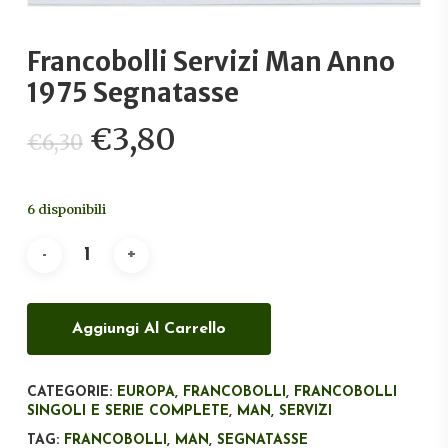
Francobolli Servizi Man Anno
1975 Segnatasse
Il
Il
€
3,80
€
6,30
prezzo
prezzo
originale
attuale
6 disponibili
era:
è:
€6,30.
€3,80.
Aggiungi Al Carrello
CATEGORIE:
EUROPA
,
FRANCOBOLLI
,
FRANCOBOLLI
SINGOLI E SERIE COMPLETE
,
MAN
,
SERVIZI
TAG:
FRANCOBOLLI
,
MAN
,
SEGNATASSE