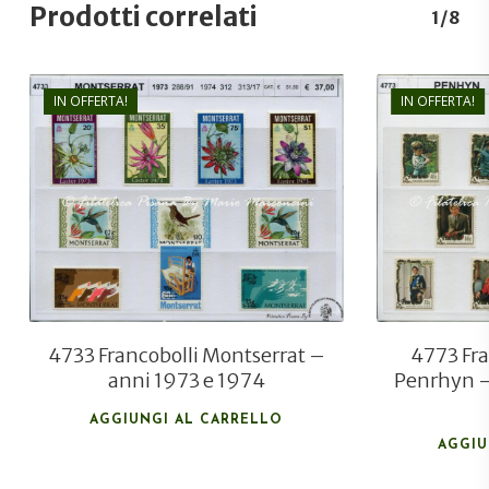
Prodotti correlati
1/8
IN OFFERTA!
IN OFFERTA!
€
37,00
€
26,00
4733 Francobolli Montserrat –
4773 Fra
anni 1973 e 1974
Penrhyn –
AGGIUNGI AL CARRELLO
AGGIU