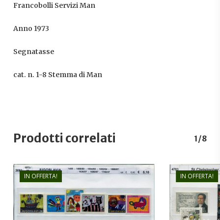
Francobolli Servizi Man
Anno 1973
Segnatasse
cat. n. 1-8 Stemma di Man
Prodotti correlati
1/8
IN OFFERTA!
IN OFFERTA!
€
6,80
€
5,10