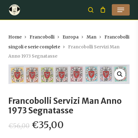
Skip
Menu
to
search
Close
main
Menu
content
Home
Francobolli
Europa
Man
Francobolli
singoli e serie complete
Francobolli Servizi Man
Anno 1973 Segnatasse
Francobolli Servizi Man Anno
1973 Segnatasse
Il
Il
€
35,00
€
56,00
prezzo
prezzo