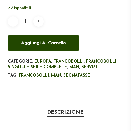
originale
attuale
2 disponibili
era:
è:
€56,00.
€35,00.
Aggiungi Al Carrello
CATEGORIE:
EUROPA
,
FRANCOBOLLI
,
FRANCOBOLLI
SINGOLI E SERIE COMPLETE
,
MAN
,
SERVIZI
TAG:
FRANCOBOLLI
,
MAN
,
SEGNATASSE
DESCRIZIONE