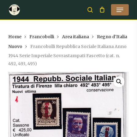
Skip
Menu
to
search
Close
main
Menu
content
Home
Francobolli
Area italiana
Regno d'Italia
Nuovo
Francobolli Repubblica Sociale Italiana Anno
1944 Serie Imperiale Sovrastampati Fascetto (cat. n.
492, 493, 495)