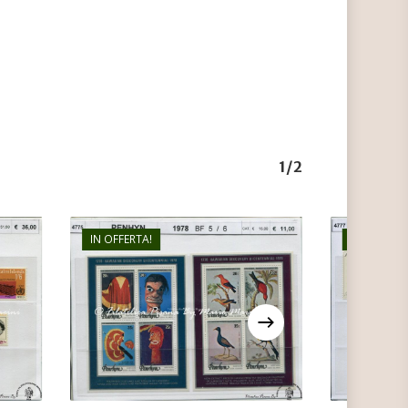
1/2
IN OFFERTA!
IN OFFERTA
€
11,00
€
7,50