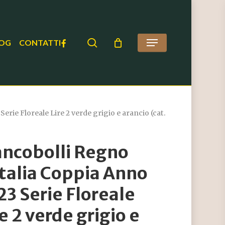
search
FACEBOOK
OG
CONTATTI
Menu
rie Floreale Lire 2 verde grigio e arancio (cat.
ancobolli Regno
Italia Coppia Anno
23 Serie Floreale
re 2 verde grigio e