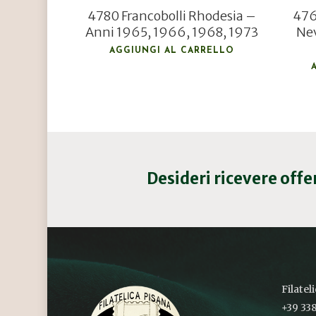
4780 Francobolli Rhodesia –
4765
Anni 1965, 1966, 1968, 1973
Nev
AGGIUNGI AL CARRELLO
Desideri ricevere off
Filatel
+39 338