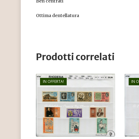
Ben centrati
Ottima dentellatura
Prodotti correlati
IN OFFERTA!
IN 
€
26,00
€
18,00