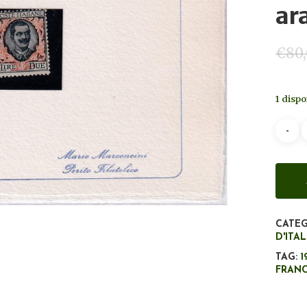
ar
€
80
1 dispo
CATEG
D'ITA
TAG:
1
FRAN