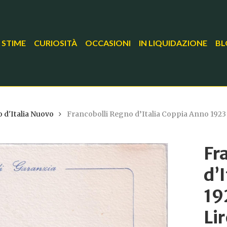
 STIME
CURIOSITÀ
OCCASIONI
IN LIQUIDAZIONE
BL
 d'Italia Nuovo
Francobolli Regno d’Italia Coppia Anno 1923 Se
Fr
d’
19
Li