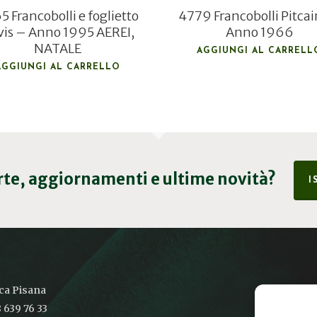
 Francobolli e foglietto
4779 Francobolli Pitcai
is – Anno 1995 AEREI,
Anno 1966
NATALE
AGGIUNGI AL CARRELL
AGGIUNGI AL CARRELLO
erte, aggiornamenti e ultime novità?
I
ica Pisana
 639 76 33