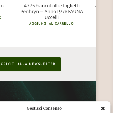
rn –
4775 Francobolli e foglietti
4777 Fra
Penhryn – Anno 1978 FAUNA
Anni 1
Uccelli
O
AGGIU
AGGIUNGI AL CARRELLO
SCRIVITI ALLA NEWSLETTER
CONDIZIONI DI VENDITA
Gestisci Consenso
INFORMATIVA SULLA PRIVACY