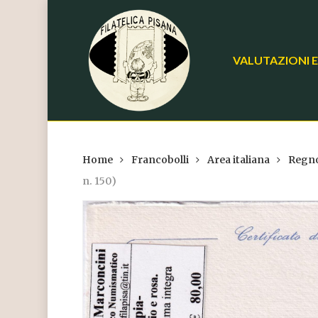
Skip
to
main
VALUTAZIONI E
content
Home
Francobolli
Area italiana
Regno
n. 150)