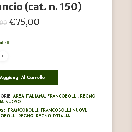
ancio (cat. n. 150)
Il
Il
€
75,00
,00
prezzo
prezzo
originale
attuale
nibili
era:
è:
€80,00.
€75,00.
Aggiungi Al Carrello
ORIE:
AREA ITALIANA
,
FRANCOBOLLI
,
REGNO
LIA NUOVO
923
,
FRANCOBOLLI
,
FRANCOBOLLI NUOVI
,
COBOLLI REGNO
,
REGNO D'ITALIA