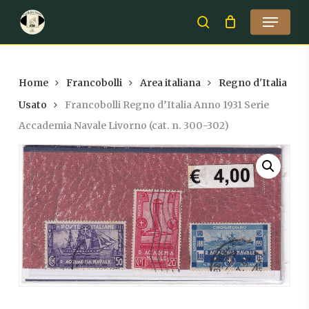
Skip
Menu
to
search
Close
main
Menu
content
Home
Francobolli
Area italiana
Regno d'Italia
Usato
Francobolli Regno d’Italia Anno 1931 Serie
Accademia Navale Livorno (cat. n. 300-302)