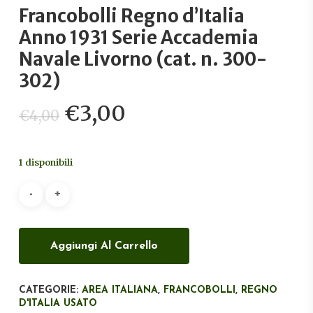
Francobolli Regno d’Italia
Anno 1931 Serie Accademia
Navale Livorno (cat. n. 300-
302)
Il
Il
€
3,00
€
4,00
prezzo
prezzo
originale
attuale
1 disponibili
era:
è:
€4,00.
€3,00.
Aggiungi Al Carrello
CATEGORIE:
AREA ITALIANA
,
FRANCOBOLLI
,
REGNO
D'ITALIA USATO