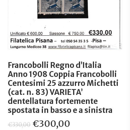
Francobolli Regno d’Italia
Anno 1908 Coppia Francobolli
Centesimi 25 azzurro Michetti
(cat. n. 83) VARIETA’
dentellatura fortemente
spostata in basso e a sinistra
Il
Il
€
300,00
€
330,00