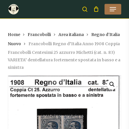
Skip
Menu
to
search
Close
main
Menu
content
Home
Francobolli
Area italiana
Regno d'Italia
Nuovo
Francobolli Regno d’Italia Anno 1908 Coppia
Francobolli Centesimi 25 azzurro Michetti (cat. n. 83)
VARIETA’ dentellatura fortemente spostata in basso e a
sinistra