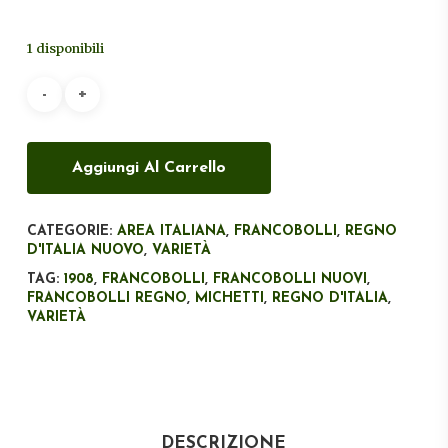
prezzo
prezzo
originale
attuale
1 disponibili
era:
è:
€330,00.
€300,00.
Aggiungi Al Carrello
CATEGORIE:
AREA ITALIANA
,
FRANCOBOLLI
,
REGNO
D'ITALIA NUOVO
,
VARIETÀ
TAG:
1908
,
FRANCOBOLLI
,
FRANCOBOLLI NUOVI
,
FRANCOBOLLI REGNO
,
MICHETTI
,
REGNO D'ITALIA
,
VARIETÀ
DESCRIZIONE