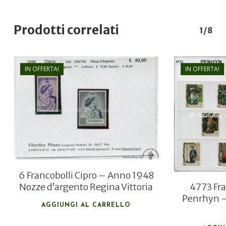
Prodotti correlati
1/8
IN OFFERTA!
IN OFFERTA!
€
45,00
€
25,00
6 Francobolli Cipro – Anno 1948
4773 Fra
Nozze d’argento Regina Vittoria
Penrhyn –
AGGIUNGI AL CARRELLO