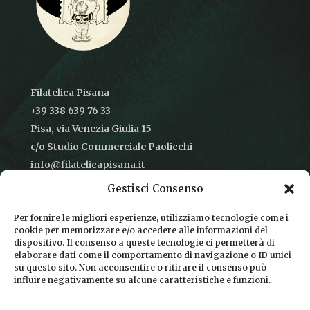
Filatelica Pisana
+39 338 639 76 33
Pisa, via Venezia Giulia 15
c/o Studio Commerciale Paolicchi
info@filatelicapisana.it
Gestisci Consenso
Per fornire le migliori esperienze, utilizziamo tecnologie come i
cookie per memorizzare e/o accedere alle informazioni del
CONDIZIONI DI VENDITA
dispositivo. Il consenso a queste tecnologie ci permetterà di
elaborare dati come il comportamento di navigazione o ID unici
INFORMATIVA SULLA PRIVACY
su questo sito. Non acconsentire o ritirare il consenso può
influire negativamente su alcune caratteristiche e funzioni.
COOKIE POLICY
DICONO DI NOI