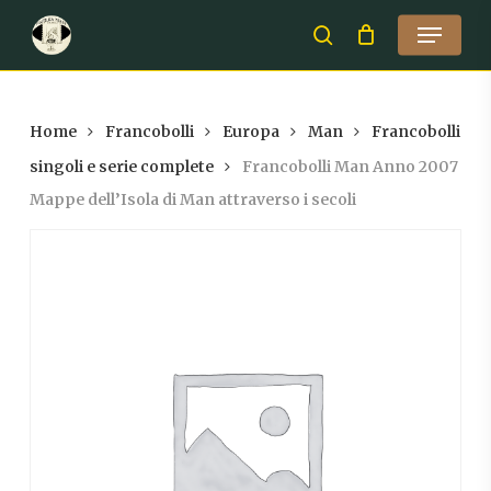
Skip
Menu
to
search
Close
main
Menu
content
Home
Francobolli
Europa
Man
Francobolli
singoli e serie complete
Francobolli Man Anno 2007
Mappe dell’Isola di Man attraverso i secoli