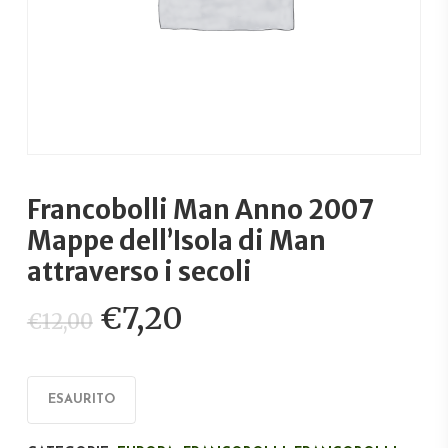
Francobolli Man Anno 2007
Mappe dell’Isola di Man
attraverso i secoli
Il
Il
€
7,20
€
12,00
prezzo
prezzo
originale
attuale
era:
è:
ESAURITO
€12,00.
€7,20.