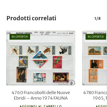
Prodotti correlati
1/8
IN OFFERTA!
IN OFFERTA!
€
20,00
€
14,00
4760 Francobolli delle Nuove
4780 Franco
Ebridi – Anno 1974 FAUNA
1965, 
AGGIUNGI AL CARRELLO
AGGIU