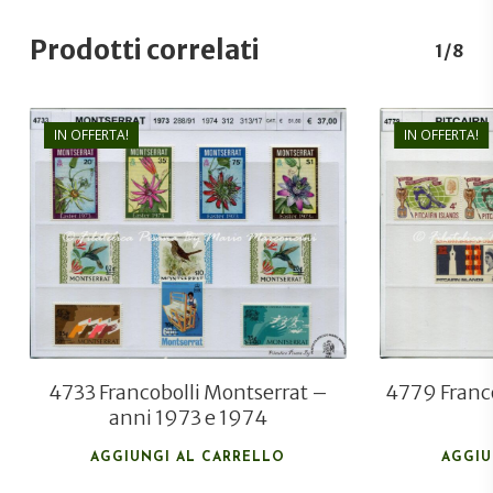
Prodotti correlati
1/8
IN OFFERTA!
IN OFFERTA!
€
37,00
€
26,00
4733 Francobolli Montserrat –
4779 Franco
anni 1973 e 1974
AGGIUNGI AL CARRELLO
AGGIU