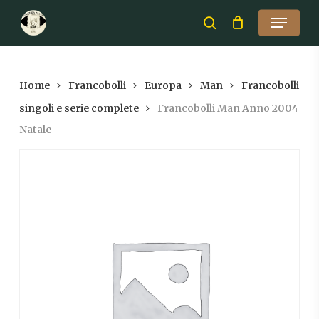
Skip
Menu
to
search
Close
main
Menu
content
Home
Francobolli
Europa
Man
Francobolli
singoli e serie complete
Francobolli Man Anno 2004
Natale