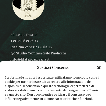
Filatelica Pisana
+39 338 639 76 33
Pisa, via Venezia Giulia 15
c/o Studio Commerciale Paolicchi
info@filatelicapisana.it
Gestisci Consenso
Per fornire le migliori esperienze, utilizziamo tecnologie come i
cookie per memorizzare e/o accedere alle informazioni del
CONDIZIONI DI VENDITA
dispositivo. Il consenso a queste tecnologie ci permetterà di
elaborare dati come il comportamento di navigazione o ID unici
INFORMATIVA SULLA PRIVACY
su questo sito. Non acconsentire o ritirare il consenso può
influire negativamente su alcune caratteristiche e funzioni.
COOKIE POLICY