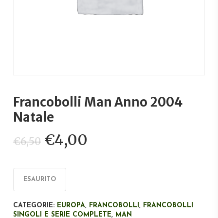
Francobolli Man Anno 2004
Natale
Il
Il
€
4,00
€
6,50
prezzo
prezzo
originale
attuale
era:
è:
ESAURITO
€6,50.
€4,00.
CATEGORIE:
EUROPA
,
FRANCOBOLLI
,
FRANCOBOLLI
SINGOLI E SERIE COMPLETE
,
MAN