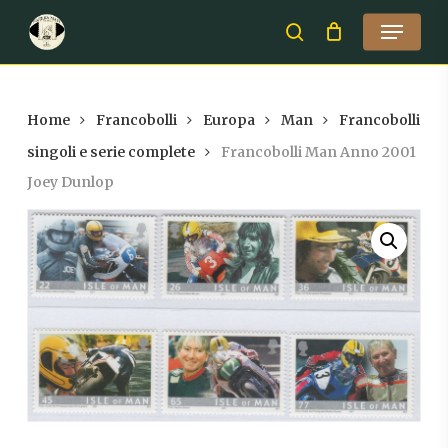
Skip
Menu
to
search
Close
main
Menu
content
Home
Francobolli
Europa
Man
Francobolli
singoli e serie complete
Francobolli Man Anno 2001
Joey Dunlop