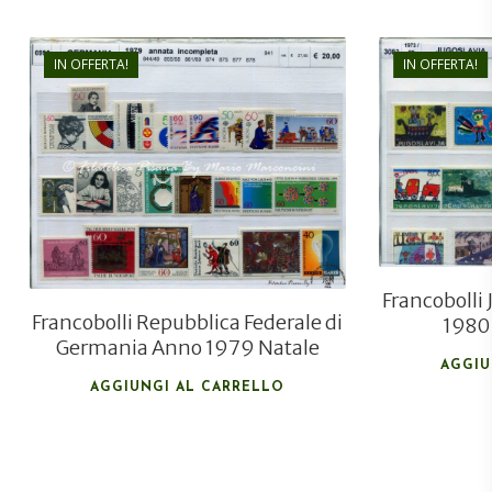
IN OFFERTA!
IN OFFERTA!
€
24,00
€
16,00
Francobolli
Francobolli Repubblica Federale di
1980 
Germania Anno 1979 Natale
AGGIU
AGGIUNGI AL CARRELLO