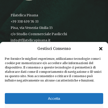
Filatelica Pisana
+39 338 639 76 33
Pisa, via Venezia Giulia 15
c/o Studio Commerciale Paolicchi
info@filatelicapisana.it
Gestisci Consenso
Per fornire le migliori esperienze, utilizziamo tecnologie come i
cookie per memorizzare e/o accedere alle informazioni del
CONDIZIONI DI VENDITA
dispositivo. Il consenso a queste tecnologie ci permetterà di
elaborare dati come il comportamento di navigazione o ID unici
INFORMATIVA SULLA PRIVACY
su questo sito. Non acconsentire o ritirare il consenso può
influire negativamente su alcune caratteristiche e funzioni.
COOKIE POLICY
DICONO DI NOI
Accetta
CHI SIAMO