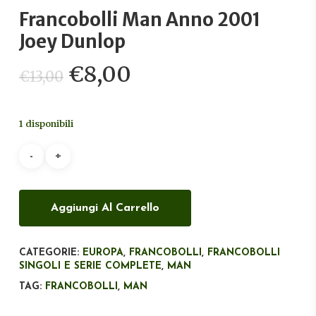
Francobolli Man Anno 2001
Joey Dunlop
Il
Il
€
8,00
€
13,00
prezzo
prezzo
originale
attuale
1 disponibili
era:
è:
€13,00.
€8,00.
Aggiungi Al Carrello
CATEGORIE:
EUROPA
,
FRANCOBOLLI
,
FRANCOBOLLI
SINGOLI E SERIE COMPLETE
,
MAN
TAG:
FRANCOBOLLI
,
MAN