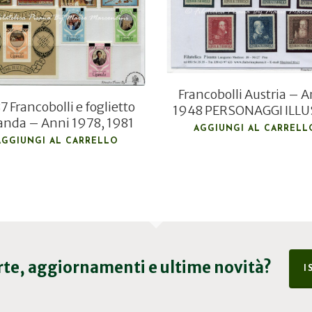
€
28,00
€
8,30
Francobolli Austria – 
7 Francobolli e foglietto
1948 PERSONAGGI ILLU
nda – Anni 1978, 1981
AGGIUNGI AL CARRELL
AGGIUNGI AL CARRELLO
erte, aggiornamenti e ultime novità?
I