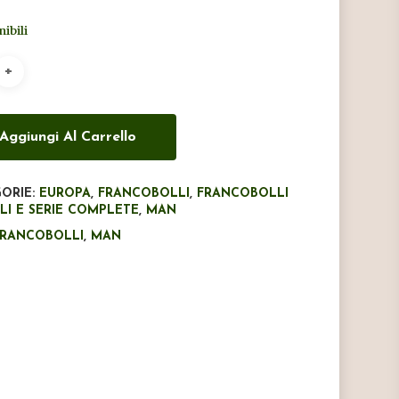
originale
attuale
nibili
era:
è:
€9,00.
€5,50.
Aggiungi Al Carrello
ORIE:
EUROPA
,
FRANCOBOLLI
,
FRANCOBOLLI
LI E SERIE COMPLETE
,
MAN
FRANCOBOLLI
,
MAN