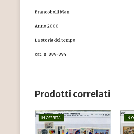
Francobolli Man
Anno 2000
La storia del tempo
cat. n. 889-894
Prodotti correlati
IN OFFERTA!
IN 
€
24,00
€
16,00