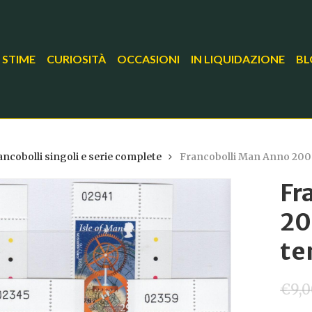
 STIME
CURIOSITÀ
OCCASIONI
IN LIQUIDAZIONE
BL
ancobolli singoli e serie complete
Francobolli Man Anno 2000
Fr
20
t
€
9,