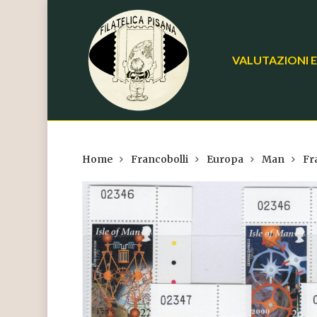
Skip
to
main
VALUTAZIONI E
content
Home
Francobolli
Europa
Man
Fr
Hit enter to search or ESC to close