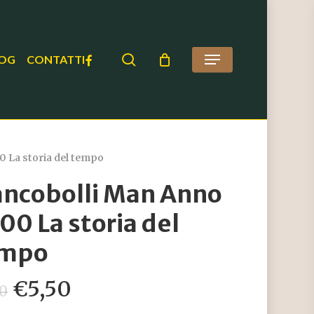
search
FACEBOOK
OG
CONTATTI
Menu
 La storia del tempo
ancobolli Man Anno
00 La storia del
empo
Il
Il
€
5,50
00
prezzo
prezzo