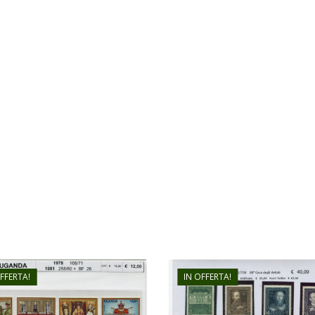
OFFERTA!
IN OFFERTA!
€
40,00
€
12,00