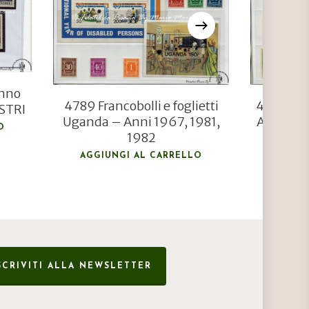
€
11,50
Anno
4789 Francobolli e foglietti
4782 Fra
STRI
Uganda – Anni 1967, 1981,
Anno 197
O
1982
F
AGGIUNGI AL CARRELLO
AGGIU
SCRIVITI ALLA NEWSLETTER