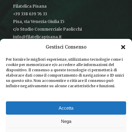
Filatelica Pisana
+39 338 639 76 33
Pisa, via Venezia Giulia 15
c/o Studio Commerciale Paolicchi
info@filatelicapisana.it
Gestisci Consenso
Per fornire le migliori esperienze, utilizziamo tecnologie come i
cookie per memorizzare e/o accedere alle informazioni del
CONDIZIONI DI VENDITA
dispositivo. Il consenso a queste tecnologie ci permetterà di
elaborare dati come il comportamento di navigazione o ID unici
INFORMATIVA SULLA PRIVACY
su questo sito. Non acconsentire o ritirare il consenso può
influire negativamente su alcune caratteristiche e funzioni.
COOKIE POLICY
DICONO DI NOI
Accetta
CHI SIAMO
Nega