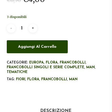
€
6,50
prezzo
prezzo
originale
attuale
3 disponibili
era:
è:
€6,50.
€4,00.
Aggiungi Al Carrello
CATEGORIE:
EUROPA
,
FLORA
,
FRANCOBOLLI
,
FRANCOBOLLI SINGOLI E SERIE COMPLETE
,
MAN
,
TEMATICHE
TAG:
FIORI
,
FLORA
,
FRANCOBOLLI
,
MAN
DESCRIZIONE