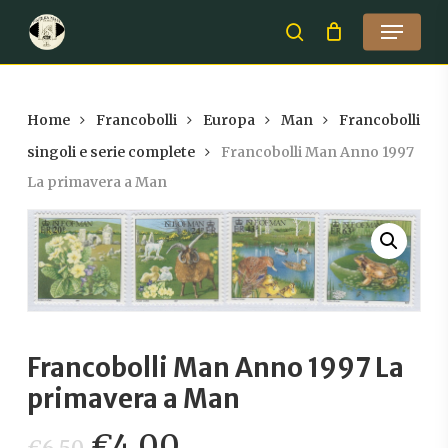
Skip
Menu
to
search
Close
main
Menu
content
Home
Francobolli
Europa
Man
Francobolli
singoli e serie complete
Francobolli Man Anno 1997
La primavera a Man
Francobolli Man Anno 1997 La
primavera a Man
Il
Il
€
4,00