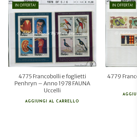
IN OFFERTA!
IN OFFERTA!
€
11,00
€
7,50
4775 Francobolli e foglietti
4779 Franco
Penhryn – Anno 1978 FAUNA
Uccelli
AGGIU
AGGIUNGI AL CARRELLO