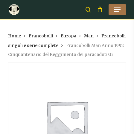
Skip
Menu
to
search
Close
main
Menu
content
Home
Francobolli
Europa
Man
Francobolli
singoli e serie complete
Francobolli Man Anno 1992
Cinquantenario del Reggimento dei paracadutisti