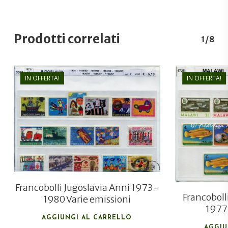
Prodotti correlati
1/8
IN OFFERTA!
IN OFFERTA!
€
6,80
€
5,10
Francobolli Jugoslavia Anni 1973-
Francoboll
1980 Varie emissioni
1977 
AGGIUNGI AL CARRELLO
AGGIU