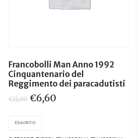
Francobolli Man Anno 1992
Cinquantenario del
Reggimento dei paracadutisti
Il
Il
€
6,60
€
11,00
prezzo
prezzo
originale
attuale
era:
è:
ESAURITO
€11,00.
€6,60.