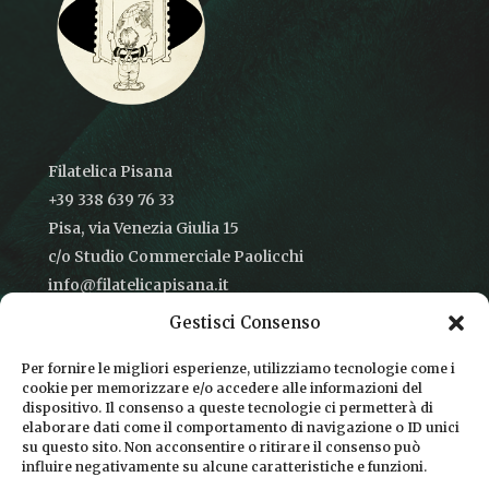
Filatelica Pisana
+39 338 639 76 33
Pisa, via Venezia Giulia 15
c/o Studio Commerciale Paolicchi
info@filatelicapisana.it
Gestisci Consenso
Per fornire le migliori esperienze, utilizziamo tecnologie come i
cookie per memorizzare e/o accedere alle informazioni del
CONDIZIONI DI VENDITA
dispositivo. Il consenso a queste tecnologie ci permetterà di
elaborare dati come il comportamento di navigazione o ID unici
INFORMATIVA SULLA PRIVACY
su questo sito. Non acconsentire o ritirare il consenso può
influire negativamente su alcune caratteristiche e funzioni.
COOKIE POLICY