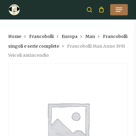
Skip
Menu
to
search
Close
main
Menu
content
Home
Francobolli
Europa
Man
Francobolli
singoli e serie complete
Francobolli Man Anno 1991
Veicoli antincendio