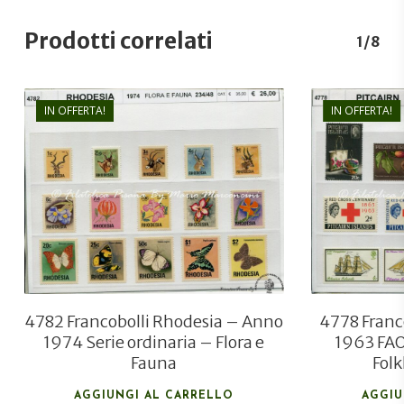
Prodotti correlati
1/8
IN OFFERTA!
IN OFFERTA!
€
26,00
€
18,00
4782 Francobolli Rhodesia – Anno
4778 Franco
1974 Serie ordinaria – Flora e
1963 FAO
Fauna
Folk
AGGIUNGI AL CARRELLO
AGGIU