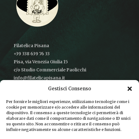
Filatelica Pisana
+39 338 639 76 33
Pisa, via Venezia Giulia 15
c/o Studio Commerciale Paolicchi
info@filatelicapisana.it
Gestisci Consenso
Per fornire le migliori esperienze, utilizziamo tecnologie come i
cookie per memorizzare e/o accedere alle informazioni del
CONDIZIONI DI VENDITA
dispositivo. Il consenso a queste tecnologie ci permetterà di
elaborare dati come il comportamento di navigazione o ID unici
INFORMATIVA SULLA PRIVACY
su questo sito. Non acconsentire o ritirare il consenso può
influire negativamente su alcune caratteristiche e funzioni.
COOKIE POLICY