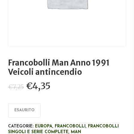
Francobolli Man Anno 1991
Veicoli antincendio
Il
Il
€
4,35
€
7,25
prezzo
prezzo
originale
attuale
era:
è:
ESAURITO
€7,25.
€4,35.
CATEGORIE:
EUROPA
,
FRANCOBOLLI
,
FRANCOBOLLI
SINGOLI E SERIE COMPLETE
,
MAN