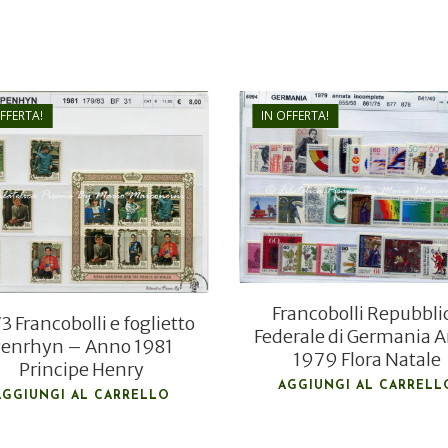
OFFERTA!
IN OFFERTA!
€
24,00
€
15,00
€
8,00
€
5,80
Francobolli Repubbli
3 Francobolli e foglietto
Federale di Germania 
enrhyn – Anno 1981
1979 Flora Natale
Principe Henry
AGGIUNGI AL CARRELL
AGGIUNGI AL CARRELLO