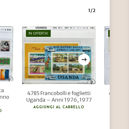
1/2
IN OFFERTA!
IN OFFERTA
€
7,00
€
5,00
ca
4785 Francobolli e foglietti
4777 Fra
Anno
Uganda – Anni 1976, 1977
Anni 1
AGGIUNGI AL CARRELLO
AGGIU
O