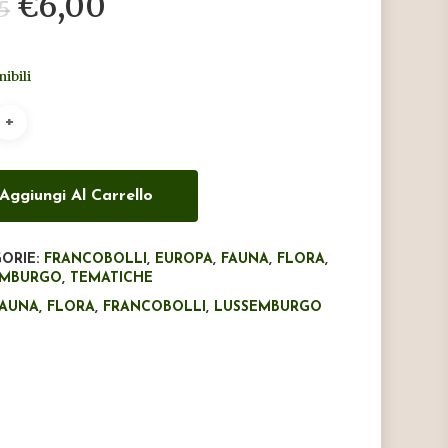
Il
Il
€
6,00
5
prezzo
prezzo
originale
attuale
nibili
era:
è:
€9,95.
€6,00.
Aggiungi Al Carrello
ORIE:
FRANCOBOLLI
,
EUROPA
,
FAUNA
,
FLORA
,
EMBURGO
,
TEMATICHE
FAUNA
,
FLORA
,
FRANCOBOLLI
,
LUSSEMBURGO