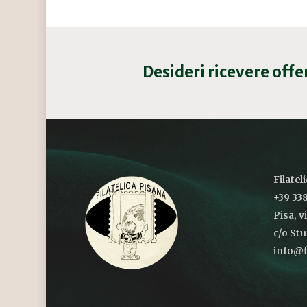
Desideri ricevere off
Filatel
+39 338
Pisa, v
c/o St
info@fi