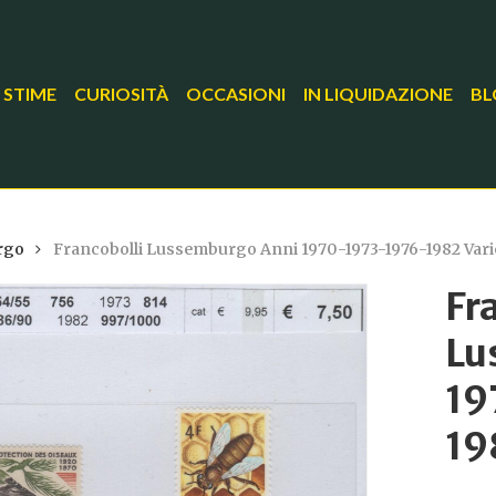
 STIME
CURIOSITÀ
OCCASIONI
IN LIQUIDAZIONE
BL
rgo
Francobolli Lussemburgo Anni 1970-1973-1976-1982 Vari
Fr
Lu
19
19