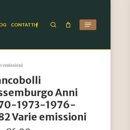
search
FACEBOOK
OG
CONTATTI
Menu
e emissioni
ancobolli
ssemburgo Anni
70-1973-1976-
82 Varie emissioni