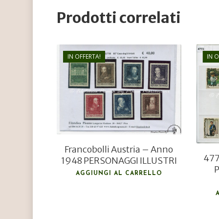
Prodotti correlati
IN OFFERTA!
IN 
€
40,00
€
28,00
Francobolli Austria – Anno
477
1948 PERSONAGGI ILLUSTRI
P
AGGIUNGI AL CARRELLO