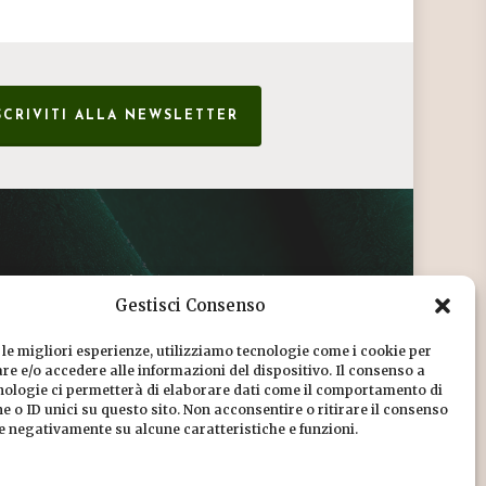
SCRIVITI ALLA NEWSLETTER
CONDIZIONI DI VENDITA
Gestisci Consenso
INFORMATIVA SULLA PRIVACY
 le migliori esperienze, utilizziamo tecnologie come i cookie per
COOKIE POLICY
e e/o accedere alle informazioni del dispositivo. Il consenso a
nologie ci permetterà di elaborare dati come il comportamento di
DICONO DI NOI
 o ID unici su questo sito. Non acconsentire o ritirare il consenso
re negativamente su alcune caratteristiche e funzioni.
CHI SIAMO