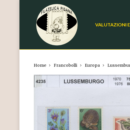
Skip
to
main
VALUTAZIONI E
content
Home
Francobolli
Europa
Lussembu