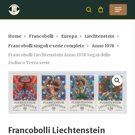
Skip
Menu
to
search
Close
main
Menu
content
Home
Francobolli
Europa
Liechtenstein
Francobolli singoli e serie complete
Anno 1978
Francobolli Liechtenstein Anno 1978 Segni dello
Zodiaco Terza serie
Francobolli Liechtenstein