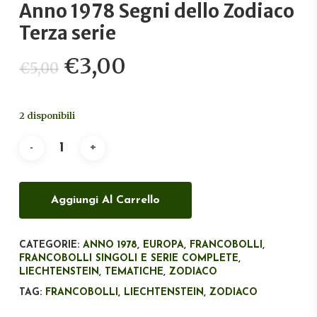
Anno 1978 Segni dello Zodiaco
Terza serie
Il
Il
€
3,00
€
5,00
prezzo
prezzo
originale
attuale
2 disponibili
era:
è:
€5,00.
€3,00.
Aggiungi Al Carrello
CATEGORIE:
ANNO 1978
,
EUROPA
,
FRANCOBOLLI
,
FRANCOBOLLI SINGOLI E SERIE COMPLETE
,
LIECHTENSTEIN
,
TEMATICHE
,
ZODIACO
TAG:
FRANCOBOLLI
,
LIECHTENSTEIN
,
ZODIACO