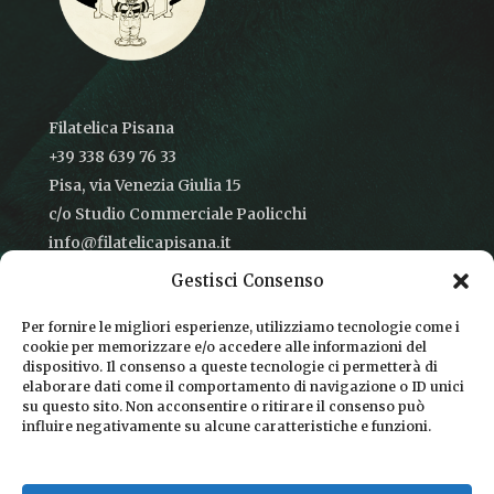
Filatelica Pisana
+39 338 639 76 33
Pisa, via Venezia Giulia 15
c/o Studio Commerciale Paolicchi
info@filatelicapisana.it
Gestisci Consenso
Per fornire le migliori esperienze, utilizziamo tecnologie come i
cookie per memorizzare e/o accedere alle informazioni del
CONDIZIONI DI VENDITA
dispositivo. Il consenso a queste tecnologie ci permetterà di
elaborare dati come il comportamento di navigazione o ID unici
INFORMATIVA SULLA PRIVACY
su questo sito. Non acconsentire o ritirare il consenso può
influire negativamente su alcune caratteristiche e funzioni.
COOKIE POLICY
DICONO DI NOI