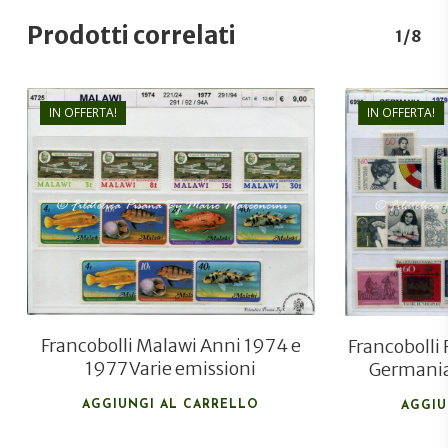
Prodotti correlati
1/8
IN OFFERTA!
IN OFFERTA!
€
9,00
€
6,00
Francobolli Malawi Anni 1974 e
Francobolli 
1977 Varie emissioni
Germania
AGGIUNGI AL CARRELLO
AGGIU