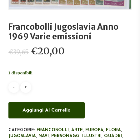
Francobolli Jugoslavia Anno
1969 Varie emissioni
Il
Il
€
20,00
€
39,65
prezzo
prezzo
originale
attuale
1 disponibili
era:
è:
€39,65.
€20,00.
Aggiungi Al Carrello
CATEGORIE:
FRANCOBOLLI
,
ARTE
,
EUROPA
,
FLORA
,
JUGOSLAVIA
,
NAVI
,
PERSONAGGI ILLUSTRI
,
QUADRI
,