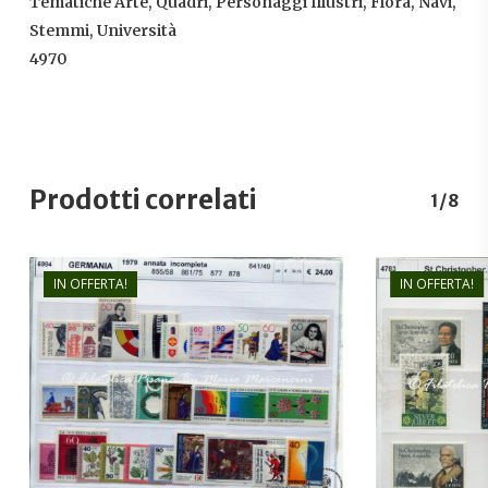
Tematiche Arte, Quadri, Personaggi Illustri, Flora, Navi,
Stemmi, Università
4970
Prodotti correlati
1/8
IN OFFERTA!
IN OFFERTA!
€
24,00
€
15,00