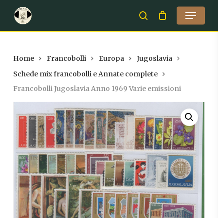
Skip
Menu
to
search
Close
main
Menu
content
Home
Francobolli
Europa
Jugoslavia
Schede mix francobolli e Annate complete
Francobolli Jugoslavia Anno 1969 Varie emissioni