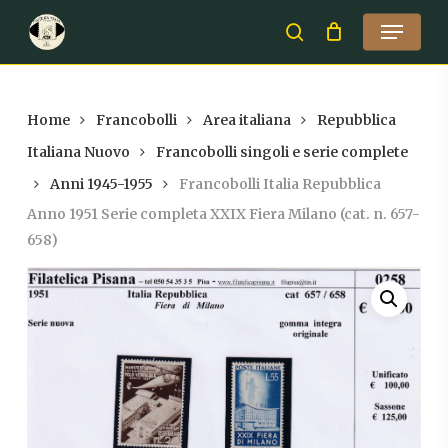
Skip
Menu
to
search
Close
main
Menu
content
Home
Francobolli
Area italiana
Repubblica
Italiana Nuovo
Francobolli singoli e serie complete
Anni 1945-1955
Francobolli Italia Repubblica
Anno 1951 Serie completa XXIX Fiera Milano (cat. n. 657-
658)