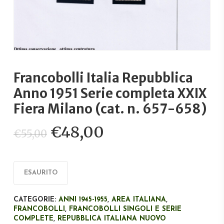
Francobolli Italia Repubblica
Anno 1951 Serie completa XXIX
Fiera Milano (cat. n. 657-658)
Il
Il
€
48,00
€
55,00
prezzo
prezzo
originale
attuale
era:
è:
ESAURITO
€55,00.
€48,00.
CATEGORIE:
ANNI 1945-1955
,
AREA ITALIANA
,
FRANCOBOLLI
,
FRANCOBOLLI SINGOLI E SERIE
COMPLETE
,
REPUBBLICA ITALIANA NUOVO