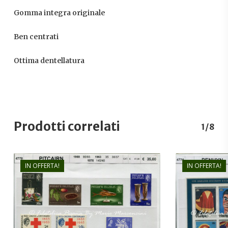
Gomma integra originale
Ben centrati
Ottima dentellatura
Prodotti correlati
1/8
IN OFFERTA!
IN OFFERTA!
€
35,00
€
24,00