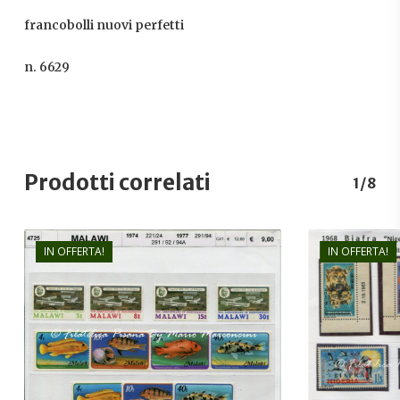
francobolli nuovi perfetti
n. 6629
Prodotti correlati
1/8
IN OFFERTA!
IN OFFERTA!
€
9,00
€
6,00