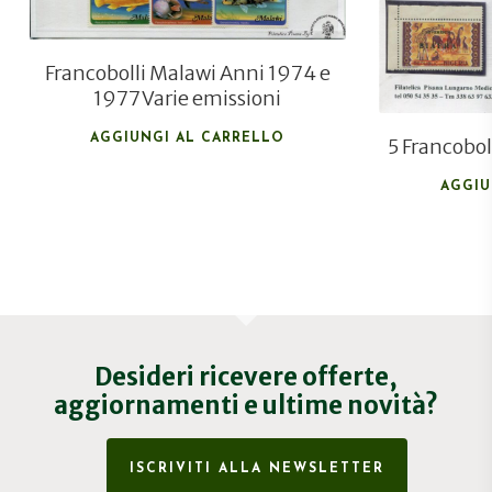
Francobolli Malawi Anni 1974 e
1977 Varie emissioni
AGGIUNGI AL CARRELLO
5 Francobol
AGGIU
Desideri ricevere offerte,
aggiornamenti e ultime novità?
ISCRIVITI ALLA NEWSLETTER