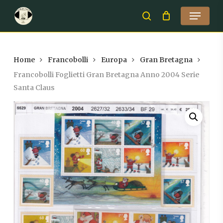
Skip
Menu
to
search
Close
main
Menu
content
Home
Francobolli
Europa
Gran Bretagna
Francobolli Foglietti Gran Bretagna Anno 2004 Serie
Santa Claus