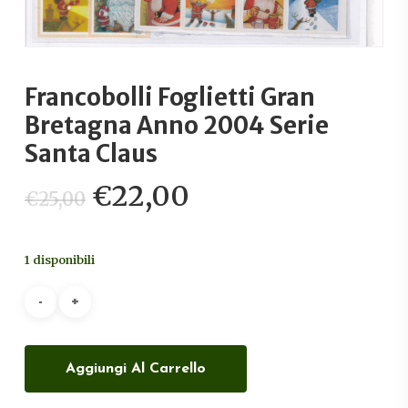
Francobolli Foglietti Gran
Bretagna Anno 2004 Serie
Santa Claus
Il
Il
€
22,00
€
25,00
prezzo
prezzo
originale
attuale
1 disponibili
era:
è:
€25,00.
€22,00.
Aggiungi Al Carrello