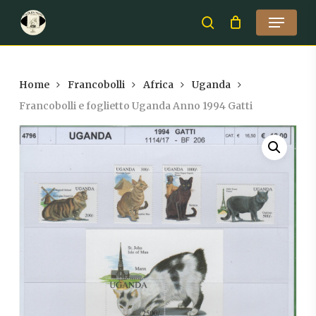
Skip
Menu
to
search
Close
main
Menu
content
Home
Francobolli
Africa
Uganda
Francobolli e foglietto Uganda Anno 1994 Gatti