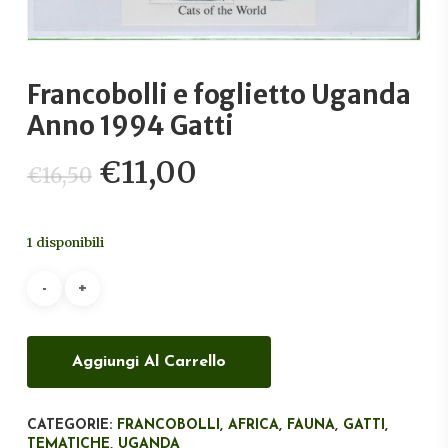
Francobolli e foglietto Uganda
Anno 1994 Gatti
Il
Il
€
11,00
€
16,50
prezzo
prezzo
originale
attuale
1 disponibili
era:
è:
€16,50.
€11,00.
Aggiungi Al Carrello
CATEGORIE:
FRANCOBOLLI
,
AFRICA
,
FAUNA
,
GATTI
,
TEMATICHE
,
UGANDA