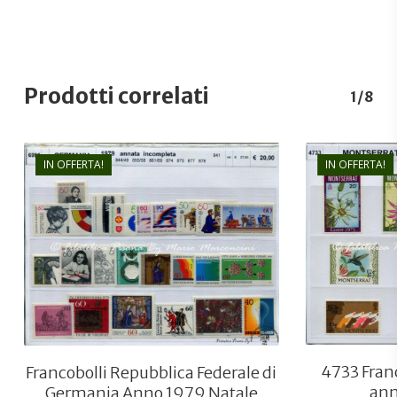
Prodotti correlati
1/8
IN OFFERTA!
IN OFFERTA!
€
24,00
€
16,00
4733 Fran
Francobolli Repubblica Federale di
ann
Germania Anno 1979 Natale