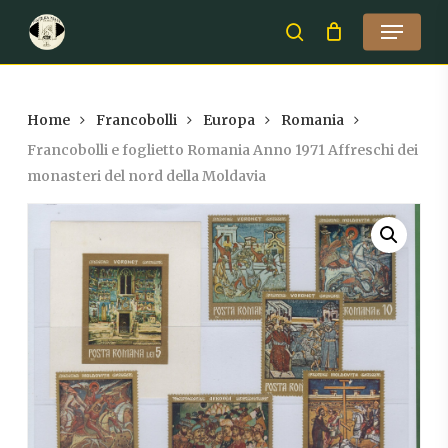
Skip
Menu
to
search
Close
main
Menu
content
Home
Francobolli
Europa
Romania
Francobolli e foglietto Romania Anno 1971 Affreschi dei
monasteri del nord della Moldavia