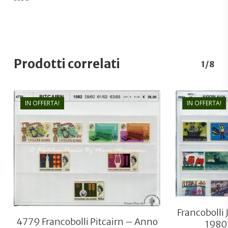
Prodotti correlati
1/8
IN OFFERTA!
IN OFFERTA!
€
36,00
€
26,00
Francobolli
4779 Francobolli Pitcairn – Anno
1980 