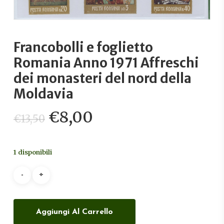
Francobolli e foglietto
Romania Anno 1971 Affreschi
dei monasteri del nord della
Moldavia
Il
Il
€
8,00
€
13,50
prezzo
prezzo
originale
attuale
1 disponibili
era:
è:
€13,50.
€8,00.
Aggiungi Al Carrello