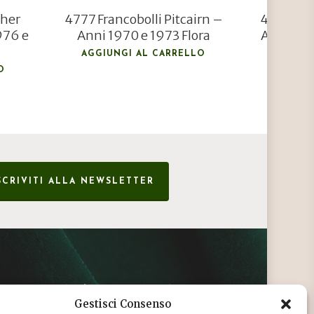
pher
4777 Francobolli Pitcairn –
4782 Fra
976 e
Anni 1970 e 1973 Flora
Anno 197
F
AGGIUNGI AL CARRELLO
O
AGGIU
SCRIVITI ALLA NEWSLETTER
CONDIZIONI DI VENDITA
Gestisci Consenso
INFORMATIVA SULLA PRIVACY