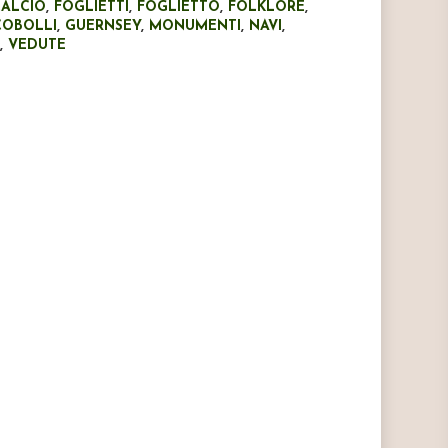
CALCIO
,
FOGLIETTI
,
FOGLIETTO
,
FOLKLORE
,
COBOLLI
,
GUERNSEY
,
MONUMENTI
,
NAVI
,
T
,
VEDUTE