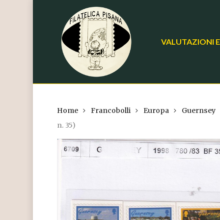
Skip
to
main
VALUTAZIONI E
content
Home
Francobolli
Europa
Guernsey
n. 35)