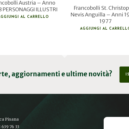
ncobolli Austria – Anno
Francobolli St. Christo
8 PERSONAGGI ILLUSTRI
Nevis Anguilla – Anni 1
AGGIUNGI AL CARRELLO
1977
AGGIUNGI AL CARRELL
erte, aggiornamenti e ultime novità?
I
ica Pisana
 639 76 33