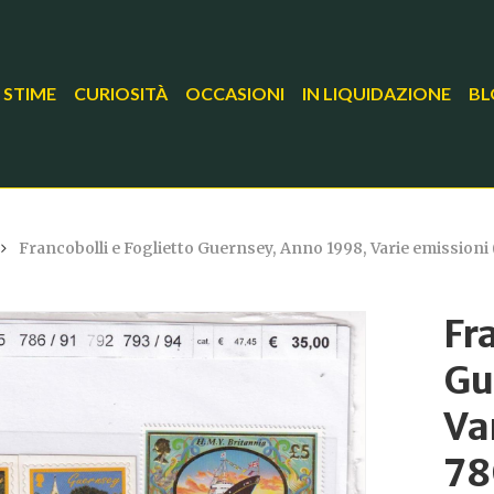
 STIME
CURIOSITÀ
OCCASIONI
IN LIQUIDAZIONE
BL
Francobolli e Foglietto Guernsey, Anno 1998, Varie emissioni (c
Fr
Gu
Va
78