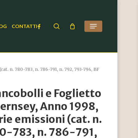
search
FACEBOOK
OG
CONTATTI
Menu
at. n. 780-783, n. 786-791, n. 792, 793-794, BF
ancobolli e Foglietto
ernsey, Anno 1998,
rie emissioni (cat. n.
0-783, n. 786-791,