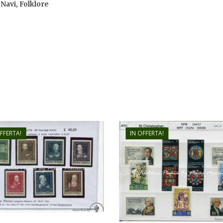
Navi, Folklore
OFFERTA!
IN OFFERTA!
€
6,00
€
40,00
€
4,00
€
28,00