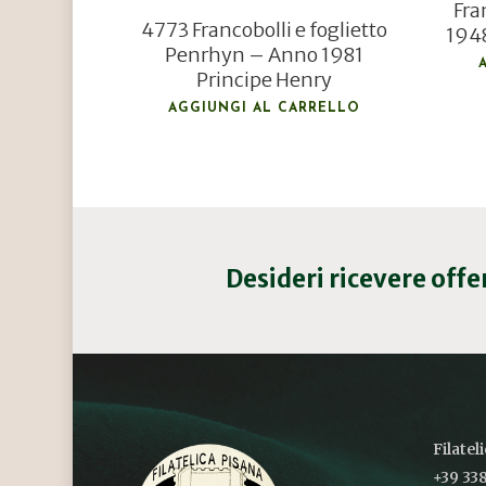
Fra
4773 Francobolli e foglietto
194
Penrhyn – Anno 1981
Principe Henry
AGGIUNGI AL CARRELLO
Desideri ricevere off
Filatel
+39 338