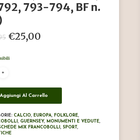
 792, 793-794, BF n.
)
Il
Il
€
25,00
95
prezzo
prezzo
originale
attuale
nibili
era:
è:
€47,95.
€25,00.
Aggiungi Al Carrello
ORIE:
CALCIO
,
EUROPA
,
FOLKLORE
,
COBOLLI
,
GUERNSEY
,
MONUMENTI E VEDUTE
,
SCHEDE MIX FRANCOBOLLI
,
SPORT
,
TICHE