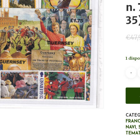
n.
35
€
47,
1 dispo
CATEG
FRAN
NAVI
,
TEMA