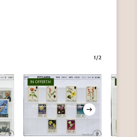
1/2
IN OFFERTA!
IN OFFERTA
€
21,00
€
15,00