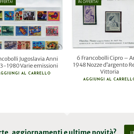
OFFERTA!
IN OFFERTA!
€
45,00
€
6,80
€
25,00
€
5,10
6 Francobolli Cipro – 
ncobolli Jugoslavia Anni
1948 Nozze d’argento R
3-1980 Varie emissioni
Vittoria
AGGIUNGI AL CARRELLO
AGGIUNGI AL CARRELL
erte, aggiornamenti e ultime novità?
I