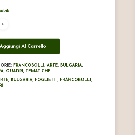
originale
attuale
nibili
era:
è:
€6,50.
€4,00.
Aggiungi Al Carrello
ORIE:
FRANCOBOLLI
,
ARTE
,
BULGARIA
,
PA
,
QUADRI
,
TEMATICHE
ARTE
,
BULGARIA
,
FOGLIETTI
,
FRANCOBOLLI
,
RI