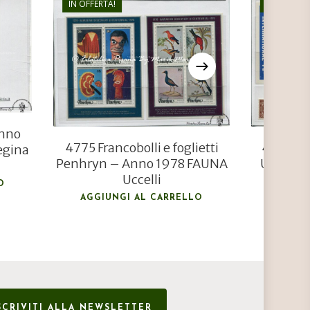
IN OFFERTA!
IN OFFERTA
€
11,00
€
7,50
Anno
4775 Francobolli e foglietti
4789 Fra
egina
Penhryn – Anno 1978 FAUNA
Uganda 
Uccelli
O
AGGIUNGI AL CARRELLO
AGGIU
SCRIVITI ALLA NEWSLETTER