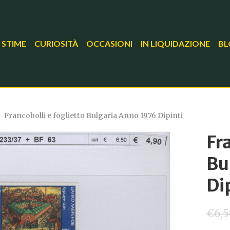
 STIME
CURIOSITÀ
OCCASIONI
IN LIQUIDAZIONE
BL
Francobolli e foglietto Bulgaria Anno 1976 Dipinti
Fr
Bu
Di
€
6,