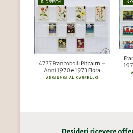
IN OFFERTA!
IN 
€
21,00
€
15,00
Fra
4777 Francobolli Pitcairn –
197
Anni 1970 e 1973 Flora
AGGIUNGI AL CARRELLO
Desideri ricevere off