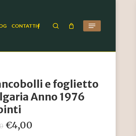
search
FACEBOOK
OG
CONTATTI
Menu
ancobolli e foglietto
lgaria Anno 1976
pinti
Il
Il
€
4,00
50
prezzo
prezzo