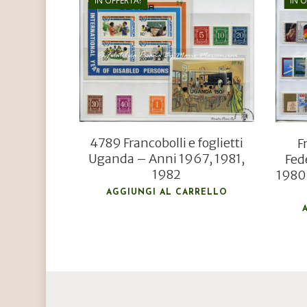
IN OFFERTA!
IN 
€
17,00
€
11,50
4789 Francobolli e foglietti
F
Uganda – Anni 1967, 1981,
Fed
1982
1980 
AGGIUNGI AL CARRELLO