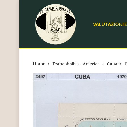
Skip
to
main
VALUTAZIONI E
content
Home
Francobolli
America
Cuba
F