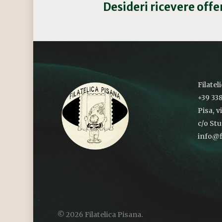
Desideri ricevere off
Filatel
+39 338
Pisa, v
c/o St
info@fi
© 2026 Filatelica Pisana.