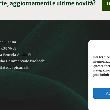
erte, aggiornamenti e ultime novità?
I
ica Pisana
 639 76 33
ia Venezia Giulia 15
Per fornire
udio Commerciale Paolicchi
memorizzar
queste tec
latelicapisana.it
navigazione
può influi
Ac