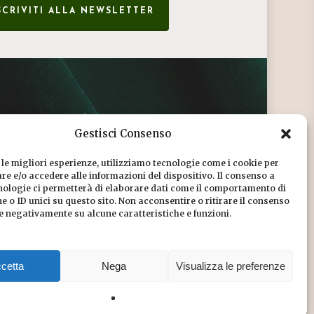
SCRIVITI ALLA NEWSLETTER
CONDIZIONI DI VENDITA
Gestisci Consenso
INFORMATIVA SULLA PRIVACY
 le migliori esperienze, utilizziamo tecnologie come i cookie per
COOKIE POLICY
e e/o accedere alle informazioni del dispositivo. Il consenso a
nologie ci permetterà di elaborare dati come il comportamento di
DICONO DI NOI
 o ID unici su questo sito. Non acconsentire o ritirare il consenso
re negativamente su alcune caratteristiche e funzioni.
CHI SIAMO
cetta
Nega
Visualizza le preferenze
Share