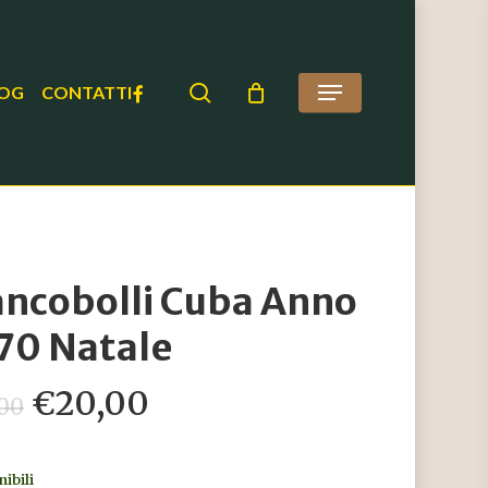
search
FACEBOOK
OG
CONTATTI
Menu
ancobolli Cuba Anno
70 Natale
Il
Il
€
20,00
,00
prezzo
prezzo
originale
attuale
nibili