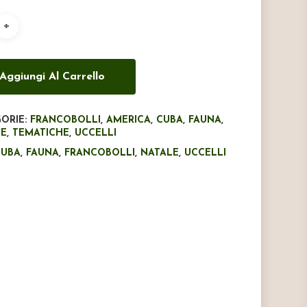
era:
è:
€30,00.
€20,00.
Aggiungi Al Carrello
ORIE:
FRANCOBOLLI
,
AMERICA
,
CUBA
,
FAUNA
,
LE
,
TEMATICHE
,
UCCELLI
CUBA
,
FAUNA
,
FRANCOBOLLI
,
NATALE
,
UCCELLI