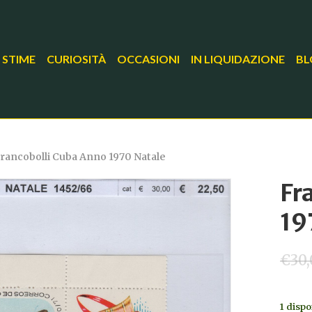
 STIME
CURIOSITÀ
OCCASIONI
IN LIQUIDAZIONE
BL
rancobolli Cuba Anno 1970 Natale
Fr
19
€
30
1 dispo