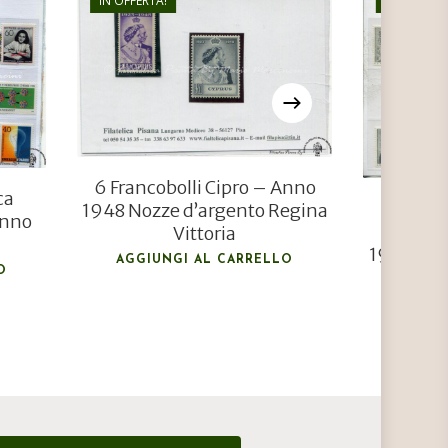
IN OFFERTA!
IN OFFERTA
€
45,00
€
25,00
6 Francobolli Cipro – Anno
ca
4784
1948 Nozze d’argento Regina
Anno
Christo
Vittoria
1969, 19
AGGIUNGI AL CARRELLO
O
AGGIU