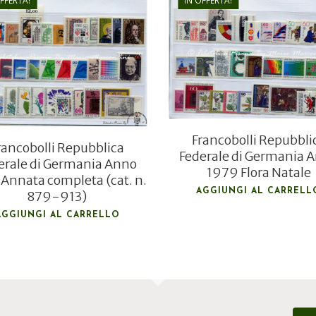
OFFERTA!
IN OFFERTA!
€
24,00
€
46,80
€
15,00
€
31,50
Francobolli Repubbli
rancobolli Repubblica
Federale di Germania 
erale di Germania Anno
1979 Flora Natale
Annata completa (cat. n.
AGGIUNGI AL CARRELL
879-913)
AGGIUNGI AL CARRELLO