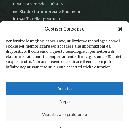
Pisa, via Venezia Giulia 15
c/o Studio Commerciale Paolicchi
info@filatelicapisana.it
Gestisci Consenso
Per fornire le migliori esperienze, utilizziamo tecnologie come i
cookie per memorizzare e/o accedere alle informazioni del
CONDIZIONI DI VENDITA
dispositivo. Il consenso a queste tecnologie ci permetterà di
elaborare dati come il comportamento di navigazione o ID unici
INFORMATIVA SULLA PRIVACY
su questo sito. Non acconsentire o ritirare il consenso può
influire negativamente su alcune caratteristiche e funzioni.
COOKIE POLICY
DICONO DI NOI
Accetta
CHI SIAMO
Nega
Visualizza le preferenze
© 2026 Filatelica Pisana.