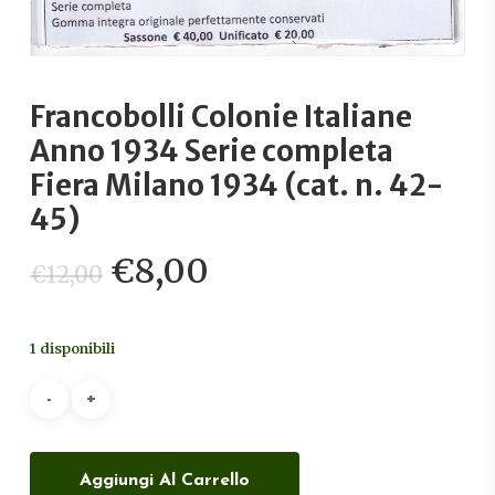
Francobolli Colonie Italiane
Anno 1934 Serie completa
Fiera Milano 1934 (cat. n. 42-
45)
Il
Il
€
8,00
€
12,00
prezzo
prezzo
originale
attuale
1 disponibili
era:
è:
€12,00.
€8,00.
Aggiungi Al Carrello