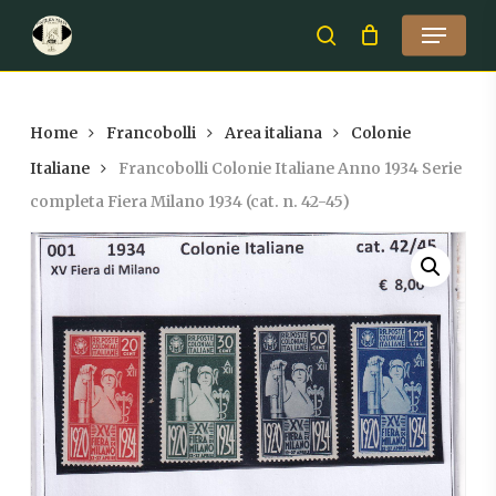
Skip
Menu
to
search
Close
main
Menu
content
Home
Francobolli
Area italiana
Colonie
Italiane
Francobolli Colonie Italiane Anno 1934 Serie
completa Fiera Milano 1934 (cat. n. 42-45)