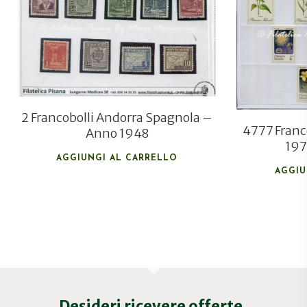
€
130,00
€
90,00
2 Francobolli Andorra Spagnola –
4777 Franco
Anno 1948
197
AGGIUNGI AL CARRELLO
AGGIU
Desideri ricevere offerte,